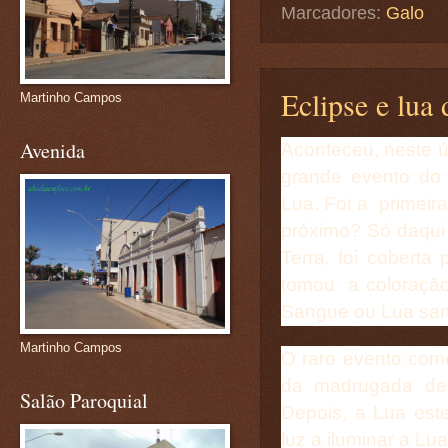
Marcadores:
Galo
Eclipse e lua
Martinho Campos
Avenida
Aconteceu, neste 
grande evento do 
Lua. Foi a primei
próximo? Só daqui
Terra, foi cobert
tomou a coloração
Sangue ou Lua san
Martinho Campos
O raro evento com
da madrugada de 
Salão Paroquial
Depois, a Lua est
luz a iluminar a Lua