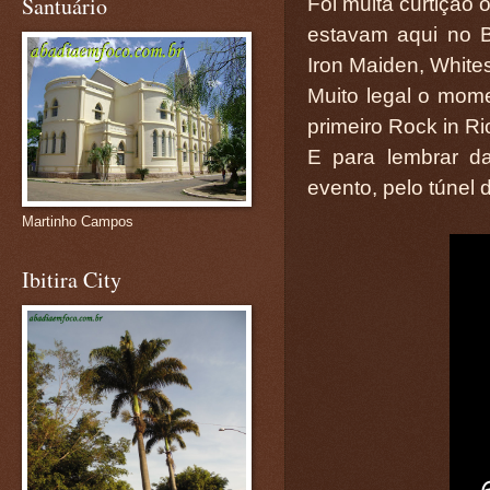
Santuário
Foi muita curtição 
estavam aqui no 
Iron Maiden, White
Muito legal o mom
primeiro Rock in Ri
E para lembrar d
evento, pelo túnel
Martinho Campos
Ibitira City