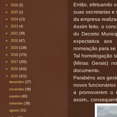
Então, efetuando os
►
2026
(5)
suas secretarias e 
►
2025
(2)
da empresa realizad
►
2024
(13)
Assim feito, o con
►
2022
(4)
do Decreto Munici
►
2021
(39)
expectativa ao
►
2020
(47)
nomeação para se t
►
2019
(138)
►
2018
(175)
Tal homologação ta
►
2017
(256)
(Minas Gerais) n
►
2016
(410)
documento.
▼
2015
(422)
Parabéns aos gestor
dezembro
(27)
novos funcionários
novembro
(38)
a promoverem o d
outubro
(40)
assim,. consequen
setembro
(38)
agosto
(31)