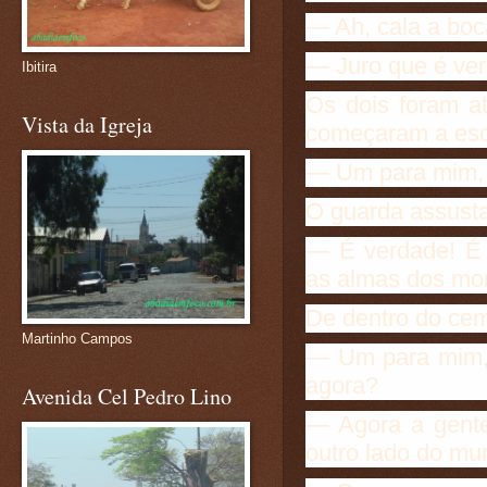
— Ah, cala a bo
— Juro que é ve
Ibitira
Os dois foram a
Vista da Igreja
começaram a escu
— Um para mim, 
O guarda assust
— É verdade! É o
as almas dos mor
De dentro do cem
Martinho Campos
— Um para mim, 
agora?
Avenida Cel Pedro Lino
— Agora a gente
outro lado do mur