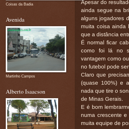
Apesar do resultado
Coisas da Badia
ainda segue na bri
alguns jogadores 
Avenida
muita coisa ainda
que a distância ent
É normal ficar ca
como foi lá no s
vantagem como out
no futebol pode se
Claro que precis
Martinho Campos
(quase 100%) e ai
Alberto Isaacson
nada que tire o son
de Minas Gerais.
E é bom lembrarm
numa crescente e 
muita equipe de pon