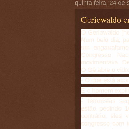
quinta-feira, 24 de
Geriowaldo e
O Geriowaldo (her
Num belo dia, p
um engarrafame
Congresso Nac
movimentava. De
O Gê abre o vidr
- O que está ac
E o homem expli
- Terroristas se
estão pedindo 1
contrário, eles
congresso com t