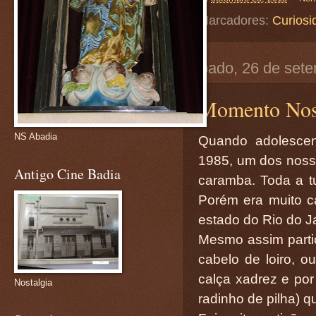
Marcadores:
Curiosi
sábado, 26 de set
Momento Nost
NS Abadia
Quando adolescen
1985, um dos nosso
Antigo Cine Badia
caramba. Toda a tu
Porém era muito c
estado do Rio do J
Mesmo assim parti
cabelo de loiro, 
calça xadrez e por 
Nostalgia
radinho de pilha) 