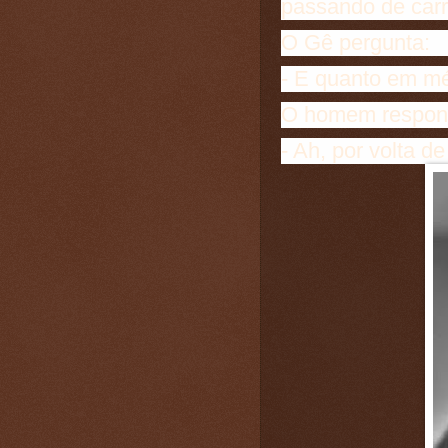
passando de carr
O Gê pergunta:
- E quanto em m
O homem respon
- Ah, por volta de 