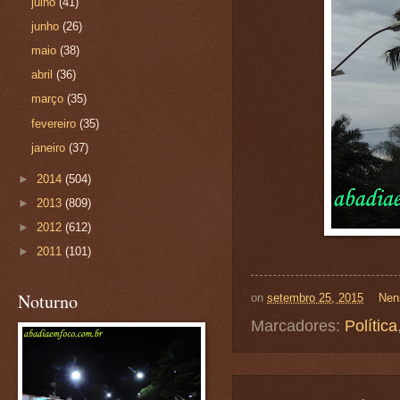
julho
(41)
junho
(26)
maio
(38)
abril
(36)
março
(35)
fevereiro
(35)
janeiro
(37)
►
2014
(504)
►
2013
(809)
►
2012
(612)
►
2011
(101)
Noturno
on
setembro 25, 2015
Nen
Marcadores:
Política