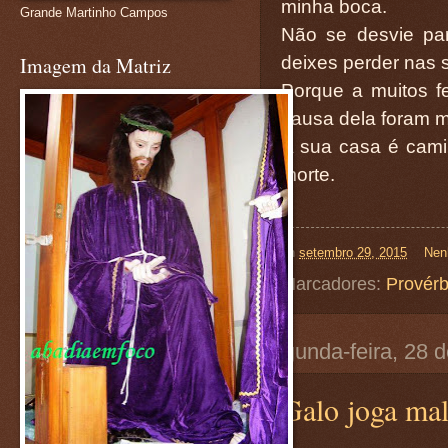
minha boca.
Grande Martinho Campos
Não se desvie pa
deixes perder nas 
Imagem da Matriz
Porque a muitos f
causa dela foram m
A sua casa é cami
morte.
on
setembro 29, 2015
Nen
Marcadores:
Provérb
segunda-feira, 28 
Galo joga mal,