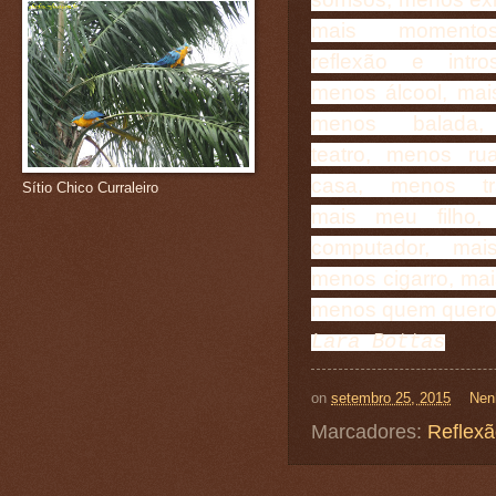
mais moment
reflexão e intro
menos álcool, mai
menos balada,
teatro, menos ru
casa, menos tra
Sítio Chico Curraleiro
mais meu filho,
computador, mais
menos cigarro, ma
menos quem quero 
Lara Bottas
on
setembro 25, 2015
Nen
Marcadores:
Reflex