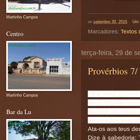
Martinho Campos
on
setembro 30, 2015
Um 
Marcadores:
Textos 
Centro
terça-feira, 29 de 
Provérbios 7/
Filho meu, guarda 
Martinho Campos
meus mandamento
Bar da Lu
Guarda os meus m
menina dos teus ol
Ata-os aos teus de
Dize à sabedoria: