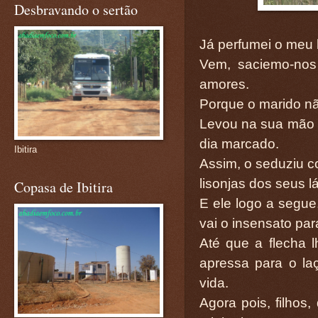
Desbravando o sertão
Já perfumei o meu l
Vem, saciemo-nos
amores.
Porque o marido nã
Levou na sua mão u
dia marcado.
Ibitira
Assim, o seduziu c
lisonjas dos seus l
Copasa de Ibitira
E ele logo a segue
vai o insensato par
Até que a flecha 
apressa para o la
vida.
Agora pois, filhos,