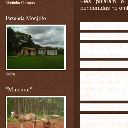
Eles pularam o
Martinho Campos
penduradas no ombr
Fazenda Monjolo
— Um pra mim, u
— Pô, você deixo
— Não faz mal, 
os outros dois.
— Então tá bom,
Um bêbado, passa
Ibitira
esse negócio d
"Minduim"
correndo para a 
Bitira).
Chegando lá, viro
— Seu guarda, 
cemitério dividin