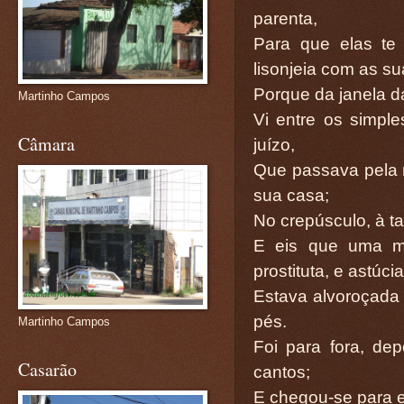
parenta,
Para que elas te
lisonjeia com as su
Porque da janela d
Martinho Campos
Vi entre os simpl
Câmara
juízo,
Que passava pela r
sua casa;
No crepúsculo, à ta
E eis que uma mu
prostituta, e astúci
Estava alvoroçada 
pés.
Martinho Campos
Foi para fora, dep
Casarão
cantos;
E chegou-se para e