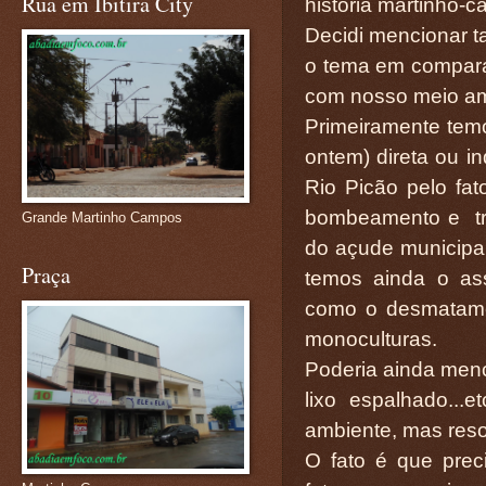
Rua em Ibitira City
história martinho-
Decidi mencionar ta
o tema em compara
com nosso meio am
Primeiramente tem
ontem) direta ou i
Rio Picão pelo fa
bombeamento e tr
Grande Martinho Campos
do açude municipal 
Praça
temos ainda o as
como o desmatame
monoculturas.
Poderia ainda menci
lixo espalhado..
ambiente, mas resol
O fato é que prec