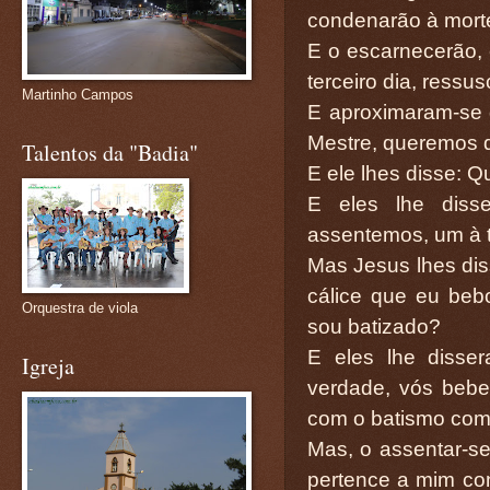
condenarão à morte
E o escarnecerão, e
terceiro dia, ressus
Martinho Campos
E aproximaram-se d
Mestre, queremos q
Talentos da "Badia"
E ele lhes disse: 
E eles lhe diss
assentemos, um à tu
Mas Jesus lhes dis
cálice que eu beb
Orquestra de viola
sou batizado?
E eles lhe disse
Igreja
verdade, vós beber
com o batismo com
Mas, o assentar-se
pertence a mim co