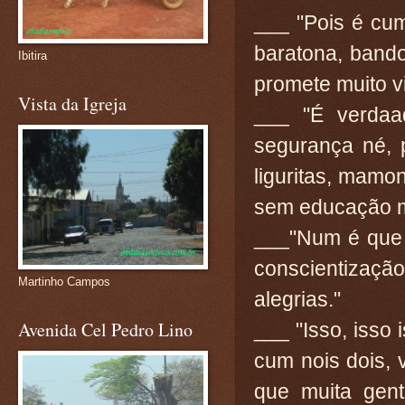
___ "Pois é cu
baratona, bando
Ibitira
promete muito vi
Vista da Igreja
___ "É verdaa
segurança né, p
liguritas, mamon
sem educação mi
___"Num é que 
conscientização
Martinho Campos
alegrias."
Avenida Cel Pedro Lino
___ "Isso, isso
cum nois dois, v
que muita ge