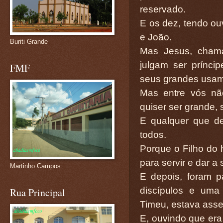
reservado.
E os dez, tendo ou
e João.
Buriti Grande
Mas Jesus, chama
julgam ser prínci
FMF
seus grandes usam 
Mas entre vós nã
quiser ser grande, 
E qualquer que de
todos.
Porque o Filho do
para servir e dar a
Martinho Campos
E depois, foram p
discípulos e uma 
Rua Principal
Timeu, estava ass
E, ouvindo que era