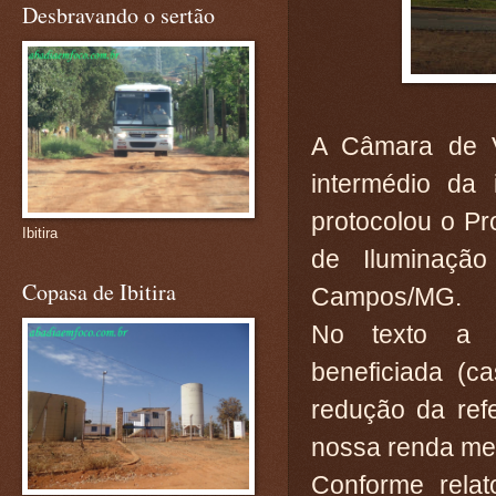
Desbravando o sertão
A Câmara de V
intermédio da 
protocolou o Pr
Ibitira
de Iluminação
Copasa de Ibitira
Campos/MG.
No texto a p
beneficiada (c
redução da ref
nossa renda me
Conforme rela