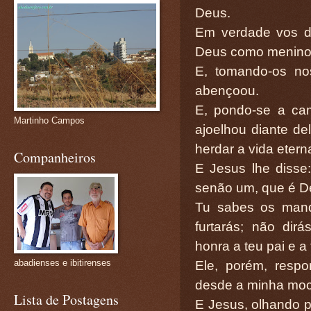
Deus.
Em verdade vos d
Deus como menino,
E, tomando-os no
abençoou.
E, pondo-se a ca
Martinho Campos
ajoelhou diante de
herdar a vida etern
Companheiros
E Jesus lhe diss
senão um, que é D
Tu sabes os mand
furtarás; não dir
honra a teu pai e a
abadienses e ibitirenses
Ele, porém, respo
desde a minha moc
Lista de Postagens
E Jesus, olhando pa