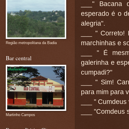
___" Bacana d
esperado é o de
alegria".
___ " Correto
marchinhas e s
Região metropolitana da Badia
___ " É mesmo
Bar central
galerinha e esp
cumpadi?"
___ " Sim! Car
para mim para vo
___ " Cumdeus 
___ "Comdeus 
Martinho Campos