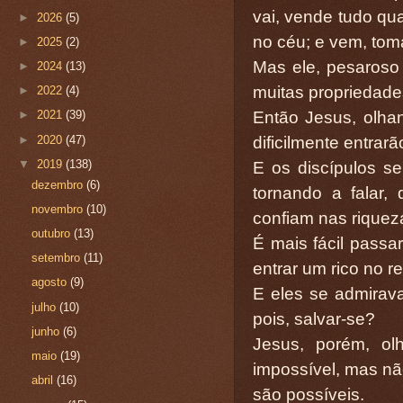
vai, vende tudo qua
►
2026
(5)
no céu; e vem, tom
►
2025
(2)
Mas ele, pesaroso d
►
2024
(13)
muitas propriedade
►
2022
(4)
Então Jesus, olha
►
2021
(39)
►
2020
(47)
dificilmente entrar
▼
2019
(138)
E os discípulos s
dezembro
(6)
tornando a falar, 
novembro
(10)
confiam nas riqueza
outubro
(13)
É mais fácil pass
setembro
(11)
entrar um rico no r
agosto
(9)
E eles se admirav
julho
(10)
pois, salvar-se?
junho
(6)
Jesus, porém, ol
maio
(19)
impossível, mas nã
abril
(16)
são possíveis.