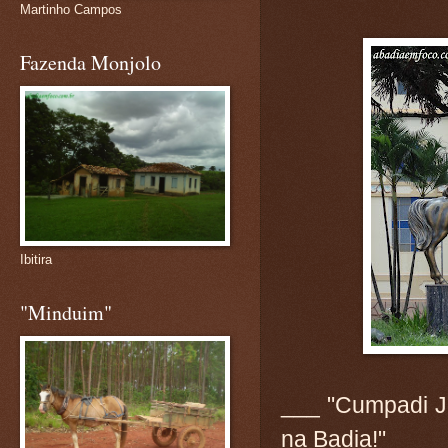
Martinho Campos
Fazenda Monjolo
Ibitira
"Minduim"
___ "Cumpadi J
na Badia!"