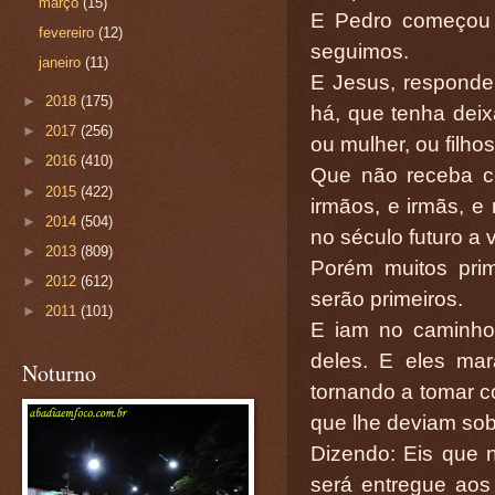
março
(15)
E Pedro começou a
fevereiro
(12)
seguimos.
janeiro
(11)
E Jesus, responde
►
2018
(175)
há, que tenha deix
►
2017
(256)
ou mulher, ou filh
►
2016
(410)
Que não receba c
►
2015
(422)
irmãos, e irmãs, e
►
2014
(504)
no século futuro a 
►
2013
(809)
Porém muitos prim
►
2012
(612)
serão primeiros.
►
2011
(101)
E iam no caminho,
deles. E eles mar
Noturno
tornando a tomar c
que lhe deviam sobr
Dizendo: Eis que 
será entregue aos 