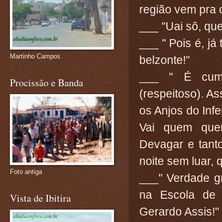
região vem pra 
___ "Uai sô, que
___ " Pois é, já
Martinho Campos
belzonte!"
___ " É cump
Procissão e Banda
(respeitoso). As
os Anjos do Inf
Vai quem quer
Devagar e tanto
noite sem luar, 
Foto antiga
___" Verdade gr
na Escola de
Vista de Ibitira
Gerardo Assis!"