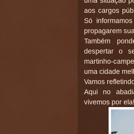
uma situação p
aos cargos púb
Só informamos
propagarem sua
Também pond
despertar o se
martinho-campe
uma cidade mel
Vamos refletindo
Aqui no abad
vivemos por ela