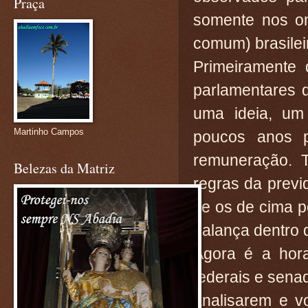
Praça
somente nos om
comum) brasilei
Primeiramente
parlamentares 
uma ideia, um
Martinho Campos
poucos anos 
remuneração. 
Belezas da Matriz
regras da previ
se os de cima 
balança dentro d
Agora é a hor
federais e sen
analisarem e v