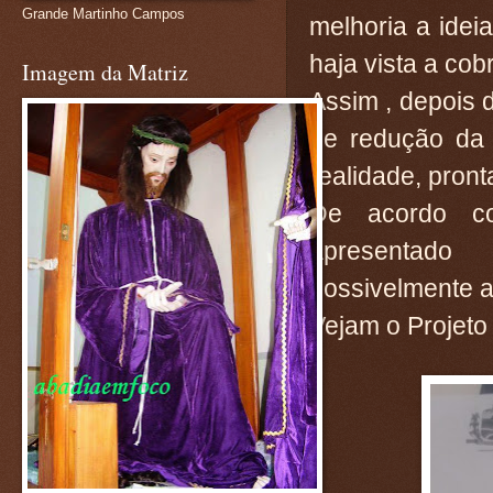
Grande Martinho Campos
melhoria a idei
haja vista a co
Imagem da Matriz
Assim , depois d
de redução da 
realidade, pront
De acordo co
apresentado
possivelmente a
Vejam o Projeto e