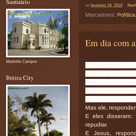
Santuário
on
fevereiro 19, 2019
Nenh
Marcadores:
Política
Em dia com a
Martinho Campos
E, levantando-se 
Jordão, e a multidã
Ibitira City
como tinha por cos
E, aproximando-se 
É lícito ao homem 
Mas ele, responde
E eles disseram: 
repudiar.
E Jesus, respond