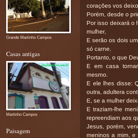
corações vos deixo
Porém, desde o pri
Por isso deixará o
mulher,
Grande Martinho Campos
E serão os dois um
só carne.
Casas antigas
Portanto, o que De
E em casa tornara
mesmo.
E ele lhes disse:
outra, adultera cont
E, se a mulher deix
E traziam-lhe men
Martinho Campos
repreendiam aos qu
Jesus, porém, vendo
Paisagem
meninos a mim, e 