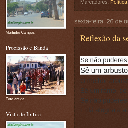
Marcadores:
Política
sexta-feira, 26 de 
Martinho Campos
Reflexão da se
Procissão e Banda
Se não puderes 
Sê um arbusto
O melhor arbust
Sê um ramo, se 
Se não puderes 
Foto antiga
E dá alegria a 
Vista de Ibitira