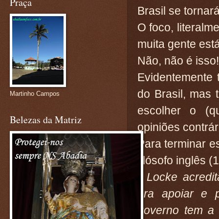
Praça
Brasil se tornar
O foco, literal
muita gente est
Não, não é isso!
Evidentemente 
do Brasil, mas
Martinho Campos
escolher o (q
Belezas da Matriz
opiniões contrá
Para terminar es
filósofo inglês 
"
Locke acredi
era apoiar e p
governo tem a 