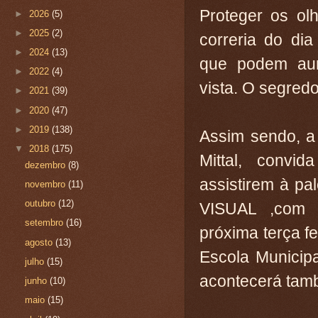
Proteger os olh
►
2026
(5)
►
2025
(2)
correria do di
►
2024
(13)
que podem au
►
2022
(4)
vista. O segredo
►
2021
(39)
►
2020
(47)
►
2019
(138)
Assim sendo, 
▼
2018
(175)
Mittal, convi
dezembro
(8)
assistirem à p
novembro
(11)
outubro
(12)
VISUAL ,com o
setembro
(16)
próxima terça f
agosto
(13)
Escola Municip
julho
(15)
acontecerá tamb
junho
(10)
maio
(15)