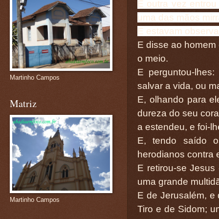
E outra vez entrou
uma das mãos mirr
E estavam observa
E disse ao homem q
o meio.
E perguntou-lhes:
Martinho Campos
salvar a vida, ou m
E, olhando para e
Matriz
dureza do seu cora
a estendeu, e foi-l
E, tendo saído o
herodianos contra 
E retirou-se Jesus
uma grande multidã
E de Jerusalém, e 
Martinho Campos
Tiro e de Sidom; 