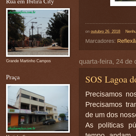
Rua em Ibitira City
on
outubro 26, 2018
Nenhu
Marcadores:
Reflex
quarta-feira, 24 de
Grande Martinho Campos
SOS Lagoa do
Praça
Precisamos nos 
Precisamos tra
de um dos nosso
As políticas p
tempo andam e