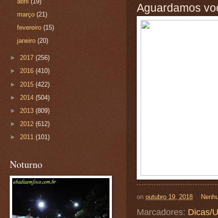
abril
(19)
Aguardamos vo
março
(21)
fevereiro
(15)
janeiro
(20)
►
2017
(256)
►
2016
(410)
►
2015
(422)
►
2014
(504)
►
2013
(809)
►
2012
(612)
►
2011
(101)
Noturno
on
outubro 19, 2018
Nenhu
Marcadores:
Dicas/U