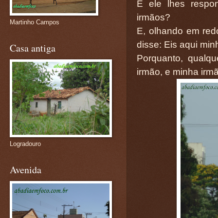
E ele lhes resp
irmãos?
Martinho Campos
E, olhando em red
disse: Eis aqui mi
Casa antiga
Porquanto, qualq
irmão, e minha irm
Logradouro
Avenida