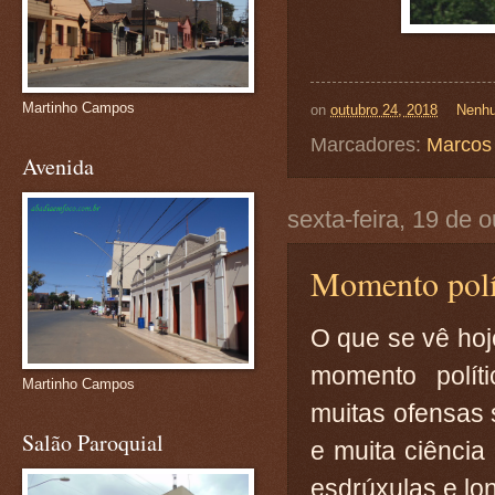
Martinho Campos
on
outubro 24, 2018
Nenhu
Marcadores:
Marcos 
Avenida
sexta-feira, 19 de 
Momento polí
O que se vê hoj
momento polít
Martinho Campos
muitas ofensas 
Salão Paroquial
e muita ciênci
esdrúxulas e lo