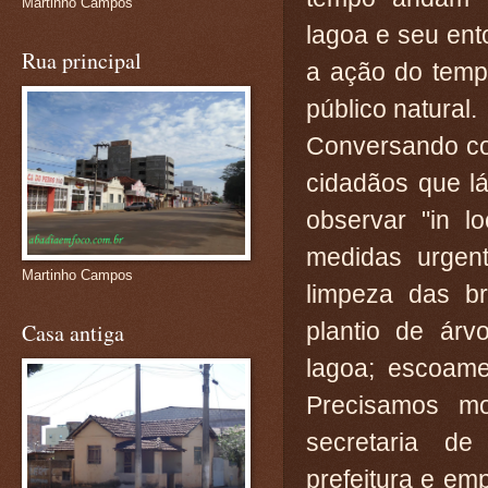
Martinho Campos
lagoa e seu en
Rua principal
a ação do temp
público natural.
Conversando co
cidadãos que l
observar "in l
medidas urgen
Martinho Campos
limpeza das br
plantio de árv
Casa antiga
lagoa; escoamen
Precisamos mo
secretaria de
prefeitura e em