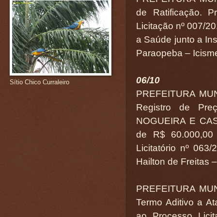
de Ratificação. P
Licitação nº 007/20
a Saúde junto a In
Paraopeba – Icismep
06/10
Sítio Chico Curraleiro
PREFEITURA MUN
Registro de Pr
NOGUEIRA E CAS
de R$ 60.000,00 
Licitatório nº 06
Hailton de Freitas 
PREFEITURA MUN
Termo Aditivo a At
ao Processo Lici