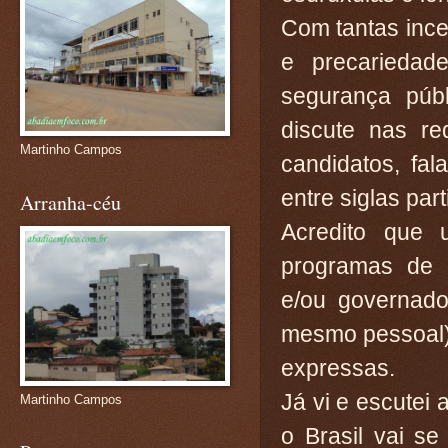
Com tantas inc
e precarieda
segurança púb
discute nas r
Martinho Campos
candidatos, fa
entre siglas par
Arranha-céu
Acredito que
programas de 
e/ou governado
mesmo pessoal) 
expressas.
Já vi e escutei 
Martinho Campos
o Brasil vai se