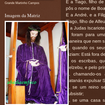
E a Tiago, filho d
Grande Martinho Campos
pôs o nome de Boane
Imagem da Matriz
E a André, e a Fil
Tiago, filho de Alf
E a Judas Iscariote
E foram para uma 
maneira que nem s
E, quando os seus
diziam: Está fora de
E os escribas, q
Belzebu, e pelo pr
E, chamando-os a
Satanás expulsar 
E, se um reino se
subsistir;
E, se uma casa se