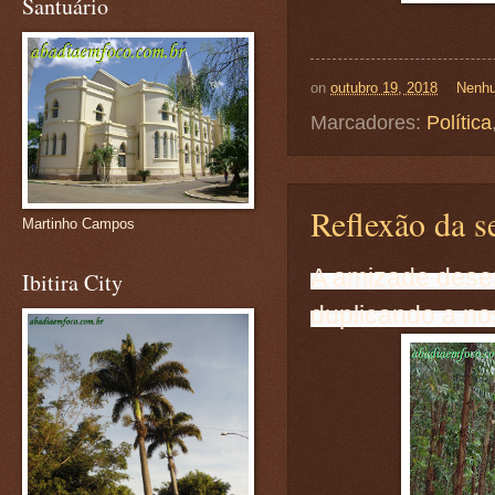
Santuário
on
outubro 19, 2018
Nenhu
Marcadores:
Política
Reflexão da se
Martinho Campos
A amizade desen
Ibitira City
duplicando a nos