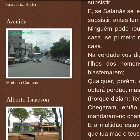
subsistir.
Coisas da Badia
E, se Satanás se le
subsistir; antes tem
Avenida
Ninguém pode rou
casa, se primeiro 
casa.
Na verdade vos di
filhos dos homen
blasfemarem;
Qualquer, porém, 
Martinho Campos
obterá perdão, mas 
Alberto Isaacson
(Porque diziam: Tem
Chegaram, então,
mandaram-no cham
E a multidão estav
que tua mãe e teus 