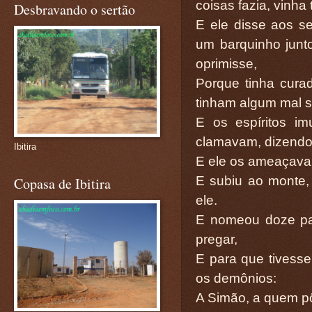
coisas fazia, vinha 
Desbravando o sertão
E ele disse aos s
um barquinho junt
oprimisse,
Porque tinha cura
tinham algum mal s
E os espíritos im
clamavam, dizendo:
Ibitira
E ele os ameaçava 
E subiu ao monte,
Copasa de Ibitira
ele.
E nomeou doze pa
pregar,
E para que tivess
os demônios:
A Simão, a quem p