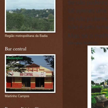
Se não puderes 
Sê apenas uma 
Se não puderes 
Não é pelo taman
Mas sê o melh
Região metropolitana da Badia
(Douglas Malloch)
Bar central
Martinho Campos