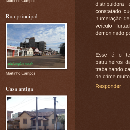
Martinho Campos
distribuidor
constatado qu
Rua principal
numeração de 
veículo fur
demoninado po
Esse é o ter
patrulheiros 
trabalhando c
Martinho Campos
de crime muit
Responder
Casa antiga