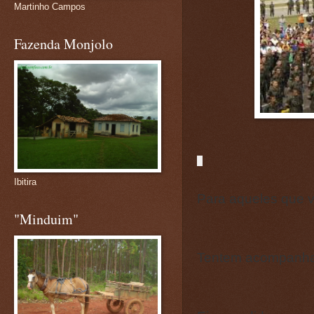
Martinho Campos
Fazenda Monjolo
Ibitira
Para aqueles que vã
"Minduim"
Tentem acompanhar 