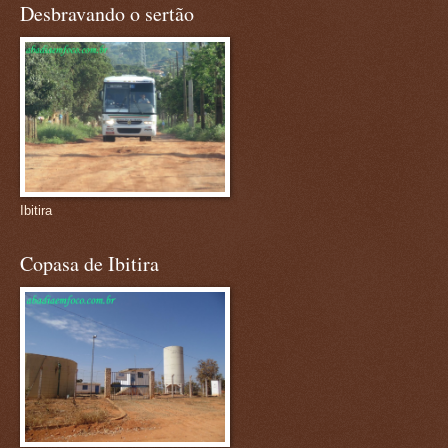
Desbravando o sertão
Ibitira
Copasa de Ibitira