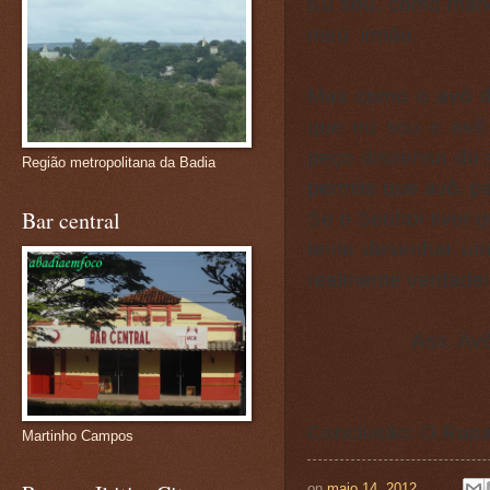
Eu sou, como mari
meu irmão.
Mas como o avô d
que eu sou o avô 
peço dispensa do s
Região metropolitana da Badia
permite que avô, p
Bar central
Se o Senhor tiver q
tente desenhar um
realmente verdadeir
Ass. Avô, pai 
Conclusão: O Rapaz
Martinho Campos
on
maio 14, 2012