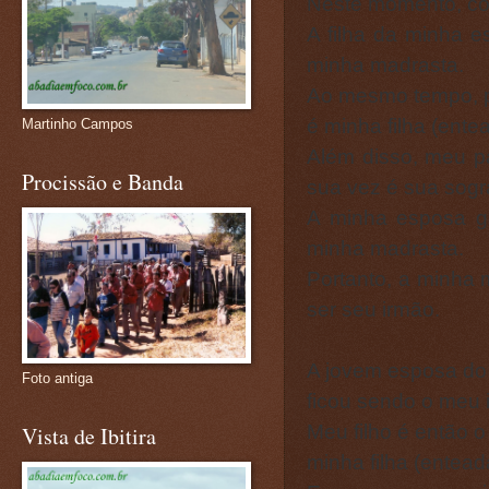
Neste momento, co
A filha da minha 
minha madrasta.
Ao mesmo tempo, p
é minha filha (ente
Martinho Campos
Além disso, meu p
Procissão e Banda
sua vez é sua sogr
A minha esposa g
minha madrasta.
Portanto, a minha 
ser seu irmão.
A jovem esposa do 
Foto antiga
ficou sendo o meu 
Meu filho é então o
Vista de Ibitira
minha filha (entead