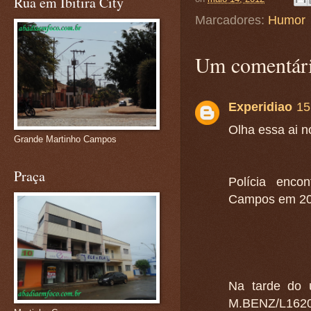
Rua em Ibitira City
Marcadores:
Humor
Um comentári
Experidiao
15
Olha essa ai n
Grande Martinho Campos
Praça
Polícia enco
Campos em 2
Na tarde do 
M.BENZ/L1620,