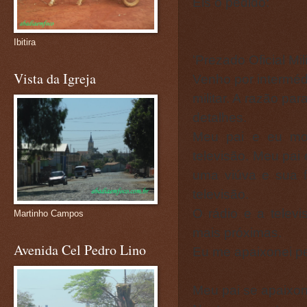
Eis o pedido:
Ibitira
'Prezado Oficial Mili
Vista da Igreja
Venho por interméd
militar. A razão pa
detalhes.
Meu pai e eu mo
televisão. Meu pai 
uma viúva e sua f
televisão.
O rádio e a telev
Martinho Campos
mais próximas.
Avenida Cel Pedro Lino
Eu me apaixonei pe
Meu pai se apaixon