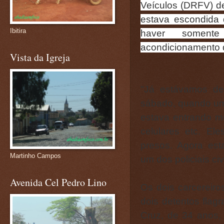
Veículos (DRFV) de 
estava escondida 
Ibitira
haver somente
acondicionamento d
Vista da Igreja
"Já estávamos de
sábado, quando uma
estava entrando mu
celulares etc. Ele
presos. Agora est
Martinho Campos
um dos policiais c
Avenida Cel Pedro Lino
Os dois carcereiro
dois detentos flag
Cruz, de 34 anos,