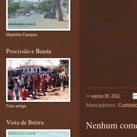
presos por roubo.
sacos, misturado
chegada dos dois a
iriam levá-los para
Martinho Campos
Era meio dia em po
Procissão e Banda
aproximaram-se d
incompatível com
serem abertos re
escapar da delegaci
on
agosto 08, 2012
Marcadores:
Curiosi
Foto antiga
Vista de Ibitira
Nenhum come