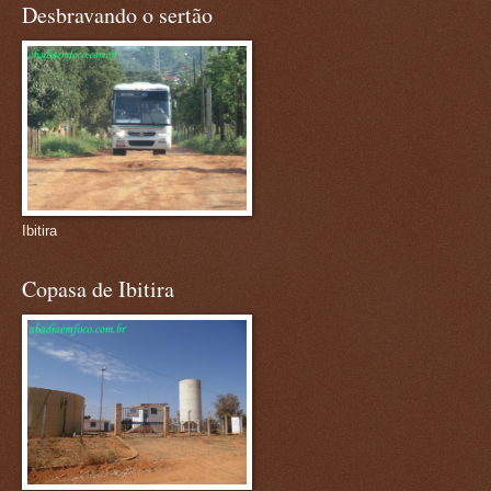
Desbravando o sertão
Ibitira
Copasa de Ibitira