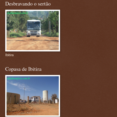
Desbravando o sertão
Ibitira
Copasa de Ibitira