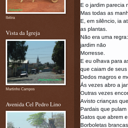
E o jardim parecia 
Mas todas as manh
Ibitira
E, em silêncio, ia
as plantas.
Vista da Igreja
Não era uma regra:
jardim não
Morresse.
E eu olhava para a
que caiam de seus
Dedos magros e meu
Ás vezes abro a jan
Martinho Campos
Outras vezes enco
Avisto crianças que
Avenida Cel Pedro Lino
Pardais que pulam 
Gatos que abrem e
Borboletas brancas,