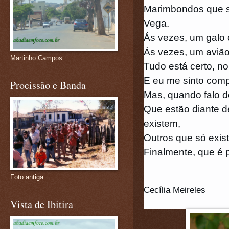
Marimbondos que 
Vega.
Ás vezes, um galo 
Ás vezes, um aviã
Martinho Campos
Tudo está certo, no
E eu me sinto comp
Procissão e Banda
Mas, quando falo d
Que estão diante d
existem,
Outros que só exist
Finalmente, que é p
Foto antiga
Cecília Meireles
Vista de Ibitira