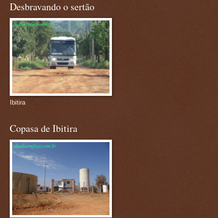
Desbravando o sertão
Ibitira
Copasa de Ibitira