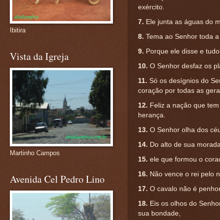
exército.
7.
Ele junta as águas do 
Ibitira
8.
Tema ao Senhor toda a t
9.
Porque ele disse e tudo f
Vista da Igreja
10.
O Senhor desfaz os pl
11.
Só os desígnios do S
coração por todas as ger
12.
Feliz a nação que tem
herança.
13.
O Senhor olha dos céu
14.
Do alto de sua morada 
Martinho Campos
15.
ele que formou o cora
16.
Não vence o rei pelo n
Avenida Cel Pedro Lino
17.
O cavalo não é penhor 
18.
Eis os olhos do Senho
sua bondade,