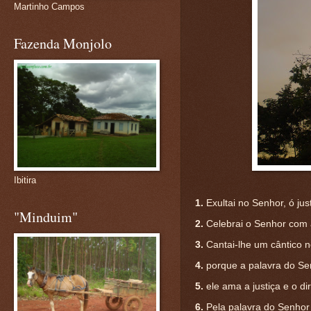
Martinho Campos
Fazenda Monjolo
Ibitira
1.
Exultai no Senhor, ó jus
"Minduim"
2.
Celebrai o Senhor com a
3.
Cantai-lhe um cântico 
4.
porque a palavra do Sen
5.
ele ama a justiça e o di
6.
Pela palavra do Senhor 