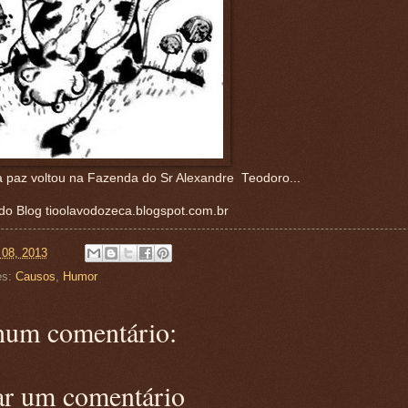
a paz voltou na Fazenda do Sr Alexandre Teodoro...
do Blog tioolavodozeca.blogspot.com.br
 08, 2013
es:
Causos
,
Humor
um comentário:
ar um comentário