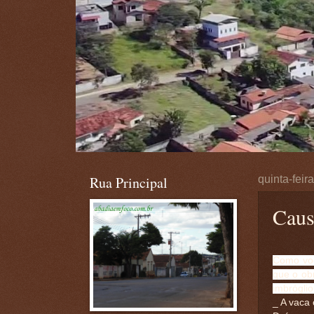
Rua Principal
quinta-feir
Caus
Como voc
que o obr
imbróglio
_ A vaca 