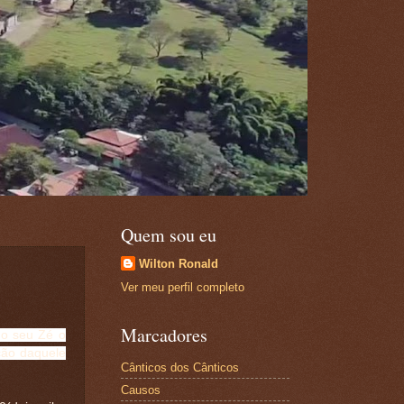
Quem sou eu
Wilton Ronald
Ver meu perfil completo
Marcadores
o seu Zé o
ção daquele
Cânticos dos Cânticos
Causos