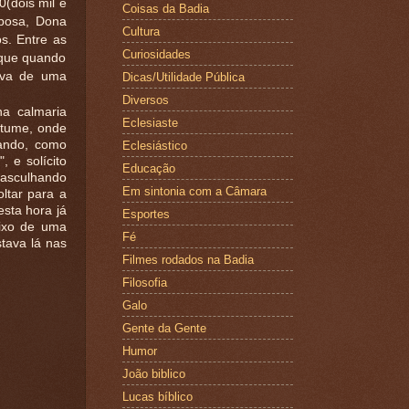
0(dois mil e
Coisas da Badia
sposa, Dona
Cultura
s. Entre as
Curiosidades
 que quando
ava de uma
Dicas/Utilidade Pública
Diversos
a calmaria
Eclesiaste
stume, onde
rando, como
Eclesiástico
 e solícito
Educação
vasculhando
Em sintonia com a Câmara
ltar para a
sta hora já
Esportes
aixo de uma
Fé
tava lá nas
Filmes rodados na Badia
Filosofia
Galo
Gente da Gente
Humor
João biblico
Lucas bíblico