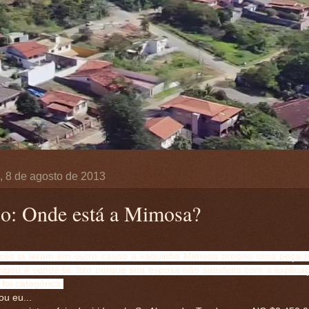
a, 8 de agosto de 2013
o: Onde está a Mimosa?
ês já leram em outro causo a vaquinha Mimosa pregou uma peça n
igou a vendê-la. Isto porque sua esposa não satisfeita com a explica
 foi categórica:
ou eu...