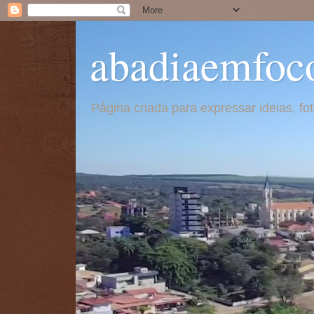
abadiaemfoc
Página criada para expressar ideias, f