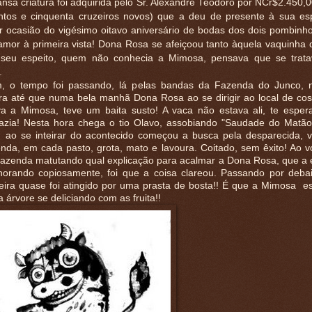
nsa criatura foi adquirida pelo Sr. Alexandre Teodoro por NCr$2.450,0
ntos e cinquenta cruzeiros novos) que a deu de presente à sua e
r ocasião do vigésimo oitavo aniversário de bodas dos dois pombinho
 amor à primeira vista! Dona Rosa se afeiçoou tanto àquela vaquinha
 seu espeito, quem não conhecia a Mimosa, pensava que se trat
.
, o tempo foi passando, lá pelas bandas da Fazenda do Junco, n
ra até que numa bela manhã Dona Rosa ao se dirigir ao local de co
a a Mimosa, teve um baita susto! A vaca não estava ali, te espe
azia! Nesta hora chega o tio Olavo, assobiando "Saudade do Matão",
 ao se inteirar do acontecido começou a busca pela desparecida, 
nda, em cada pasto, grota, mato e lavoura. Coitado, sem êxito! Ao vo
fazenda matutando qual explicação para acalmar a Dona Rosa, que a e
horando copiosamente, foi que a coisa clareou. Passando por deb
beira quase foi atingido por uma prasta de bosta!! É que a Mimosa es
 árvore se deliciando com as fruita!!