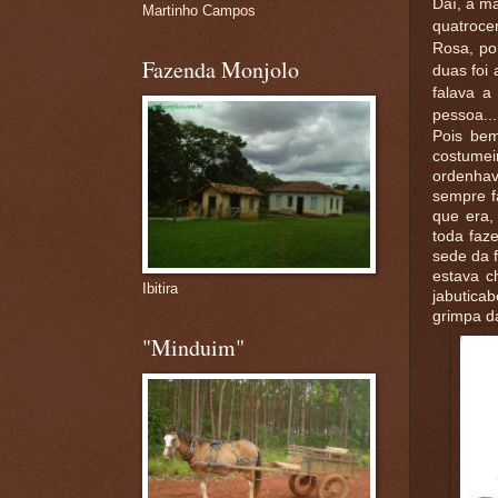
Daí, a ma
Martinho Campos
quatroce
Rosa, po
Fazenda Monjolo
duas foi
falava a
pessoa...
Pois bem
costumei
ordenhav
sempre f
que era,
toda faze
sede da 
estava c
Ibitira
jabutica
grimpa da
"Minduim"