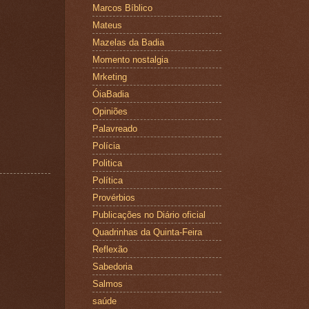
Marcos Bíblico
Mateus
Mazelas da Badia
Momento nostalgia
Mrketing
ÓiaBadia
Opiniões
Palavreado
Polícia
Politica
Política
Provérbios
Publicações no Diário oficial
Quadrinhas da Quinta-Feira
Reflexão
Sabedoria
Salmos
saúde