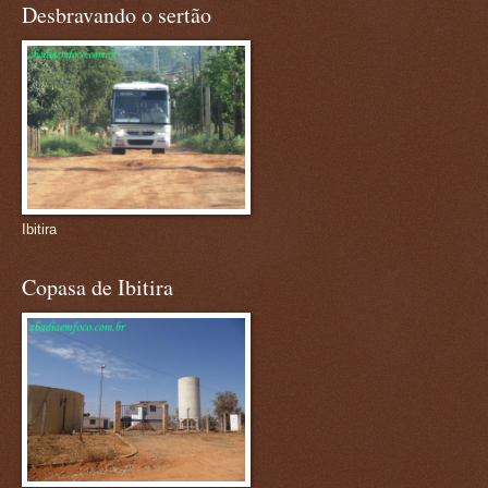
Desbravando o sertão
Ibitira
Copasa de Ibitira