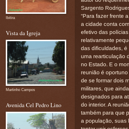
Sargento Rodrigue
“Para fazer frente 
Ibitira
a cidade conta co
efetivo das polícias 
Vista da Igreja
relativamente pequ
das dificuldades, é
uma rearticulação 
no Estado. E o mo
reunião é oportun
de se formar dois m
militares, que aind
Martinho Campos
designados para at
Avenida Cel Pedro Lino
do interior. A reuniã
também para que p
a população, suas 
tentar unir esforço