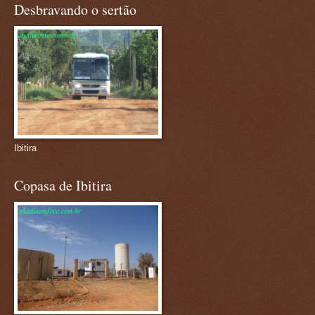
Desbravando o sertão
Ibitira
Copasa de Ibitira