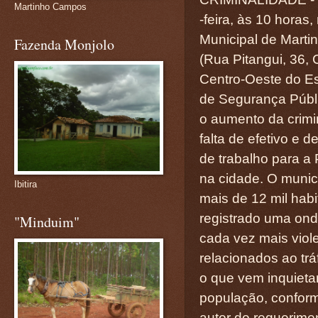
Martinho Campos
-feira, às 10 horas
Municipal de Mart
Fazenda Monjolo
(Rua Pitangui, 36, 
Centro-Oeste do E
de Segurança Públ
o aumento da crimi
falta de efetivo e de
de trabalho para a P
na cidade. O munic
Ibitira
mais de 12 mil habi
registrado uma ond
"Minduim"
cada vez mais viol
relacionados ao trá
o que vem inquieta
população, conform
autor do requerime