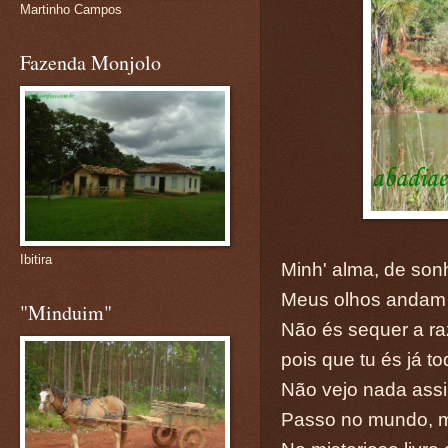
Martinho Campos
Fazenda Monjolo
Ibitira
Minh' alma, de son
Meus olhos andam 
"Minduim"
Não és sequer a ra
pois que tu és já t
Não vejo nada assi
Passo no mundo, m