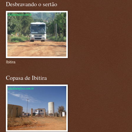
Desbravando o sertão
Ibitira
Copasa de Ibitira