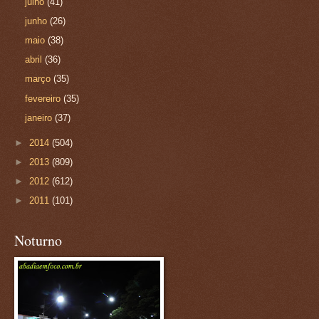
julho
(41)
junho
(26)
maio
(38)
abril
(36)
março
(35)
fevereiro
(35)
janeiro
(37)
►
2014
(504)
►
2013
(809)
►
2012
(612)
►
2011
(101)
Noturno