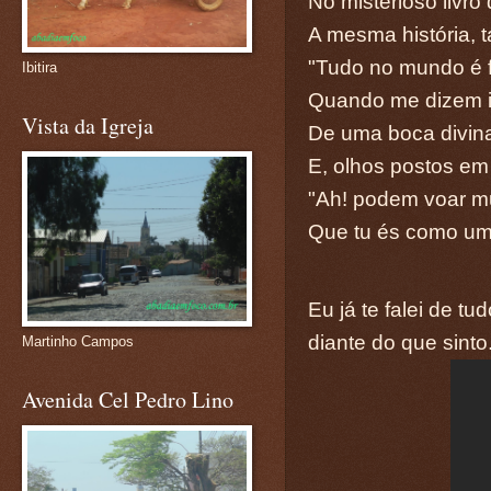
No misterioso livro 
A mesma história, t
"Tudo no mundo é fr
Ibitira
Quando me dizem is
Vista da Igreja
De uma boca divina
E, olhos postos em t
"Ah! podem voar mu
Que tu és como um d
Eu já te falei de t
diante do que sinto
Martinho Campos
Avenida Cel Pedro Lino