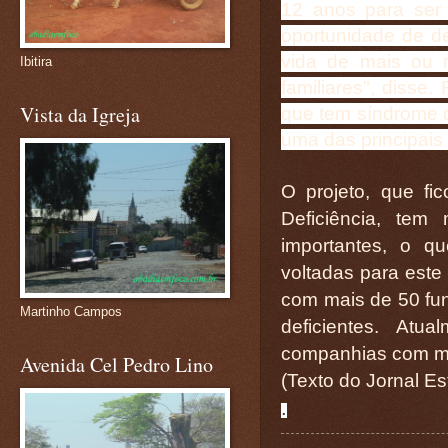
12 anos para ser
oportunidade de de
vida de mais ou 
Ibitira
familiares", disse.
Vista da Igreja
que tem síndrome d
uma das principais
O projeto, que f
Deficiência, tem
importantes, o q
voltadas para este
com mais de 50 fu
Martinho Campos
deficientes. Atu
companhias com m
Avenida Cel Pedro Lino
(Texto do Jornal E
.