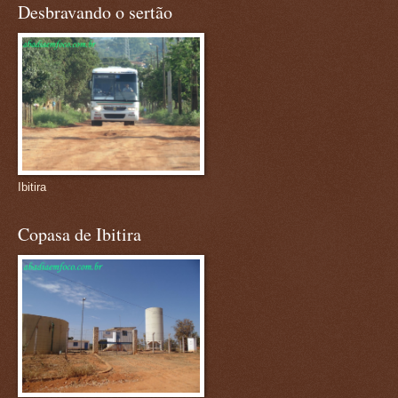
Desbravando o sertão
Ibitira
Copasa de Ibitira