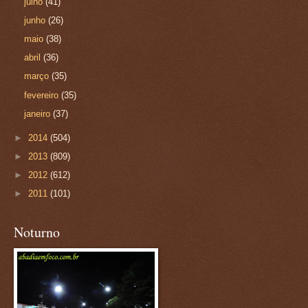
julho
(41)
junho
(26)
maio
(38)
abril
(36)
março
(35)
fevereiro
(35)
janeiro
(37)
►
2014
(504)
►
2013
(809)
►
2012
(612)
►
2011
(101)
Noturno