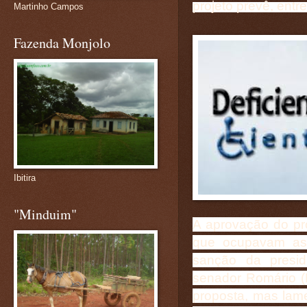
projeto prevê, entr
Martinho Campos
Fazenda Monjolo
Ibitira
"Minduim"
A aprovação do pr
que ocupavam as
sanção da presid
senador Romário (
proposta, mas lame