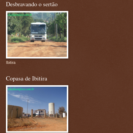
Desbravando o sertão
Ibitira
Copasa de Ibitira