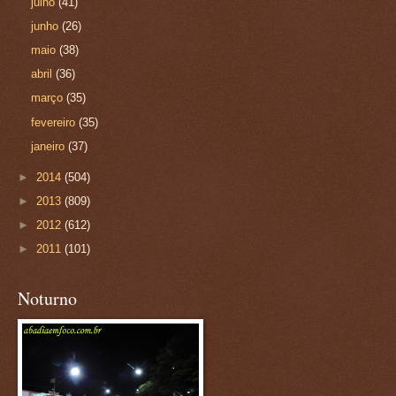
julho
(41)
junho
(26)
maio
(38)
abril
(36)
março
(35)
fevereiro
(35)
janeiro
(37)
►
2014
(504)
►
2013
(809)
►
2012
(612)
►
2011
(101)
Noturno