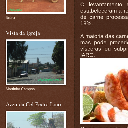
O levantamento 
estabeleceram a r
de carne process
Ibitira
18%.
Vista da Igreja
A maioria das car
mas pode procede
vísceras ou subp
IARC.
Martinho Campos
Avenida Cel Pedro Lino