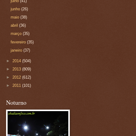
julho
(41)
junho
(26)
maio
(38)
abril
(36)
março
(35)
fevereiro
(35)
janeiro
(37)
►
2014
(504)
►
2013
(809)
►
2012
(612)
►
2011
(101)
Noturno