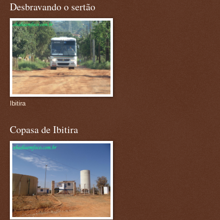
Desbravando o sertão
Ibitira
Copasa de Ibitira