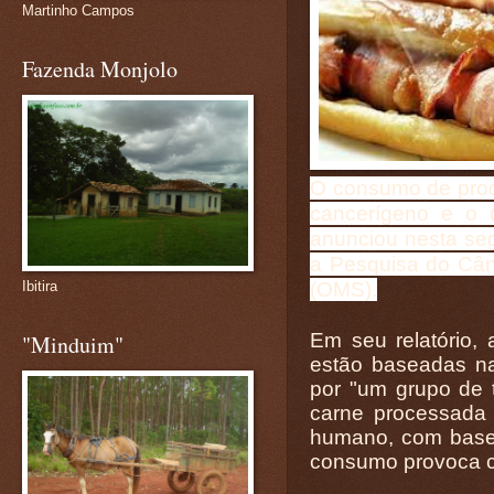
Martinho Campos
Fazenda Monjolo
O consumo de prod
cancerígeno e o 
anunciou nesta seg
a Pesquisa do Cân
(OMS).
Ibitira
Em seu relatório,
"Minduim"
estão baseadas na 
por "um grupo de t
carne processada 
humano, com base 
consumo provoca câ