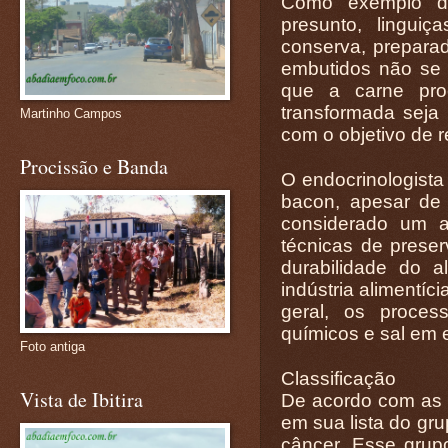
Como exemplo de
presunto, lingui
conserva, prepara
embutidos não se l
que a carne pro
transformada seja
Martinho Campos
com o objetivo de 
Procissão e Banda
O endocrinologista
bacon, apesar de 
considerado um a
técnicas de prese
durabilidade do 
indústria alimentíc
geral, os proces
químicos e sal em 
Foto antiga
Classificação
Vista de Ibitira
De acordo com as 
em sua lista do gru
câncer. Esse grupo