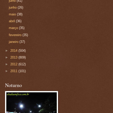
julho
(41)
junho
(26)
maio
(38)
abril
(36)
março
(35)
fevereiro
(35)
janeiro
(37)
►
2014
(504)
►
2013
(809)
►
2012
(612)
►
2011
(101)
Noturno