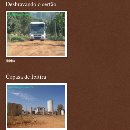
Desbravando o sertão
Ibitira
Copasa de Ibitira