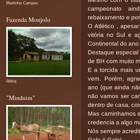
Martinho Campos
campeonato ain
rebaixamento e por
Fazenda Monjolo
O Atlético , apes
vitória no Sul e 
Continental do ano
Destaque especial 
de BH com muito mé
E a torcida mais u
vem. Porém, agra
Ibitira
ano (que ainda nã
não vamos ser ca
"Minduim"
dentro de casa, co
Mas caminhamos en
credencia a algo m
Nós sempre acredi
Galo é Galo!