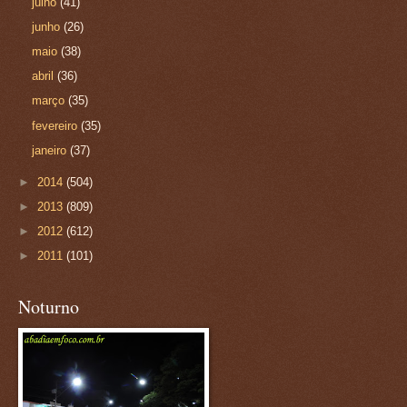
julho
(41)
junho
(26)
maio
(38)
abril
(36)
março
(35)
fevereiro
(35)
janeiro
(37)
►
2014
(504)
►
2013
(809)
►
2012
(612)
►
2011
(101)
Noturno