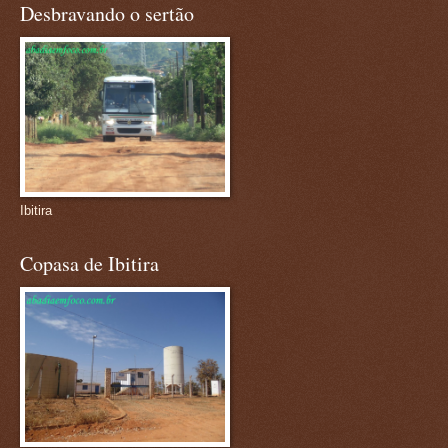
Desbravando o sertão
Ibitira
Copasa de Ibitira