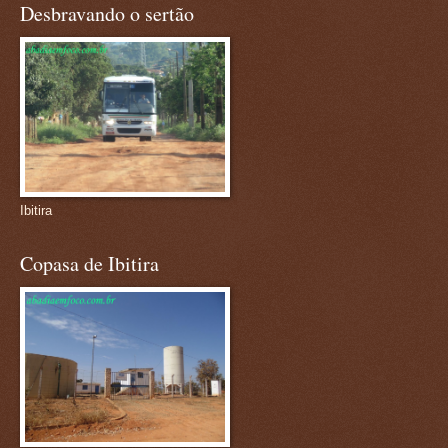
Desbravando o sertão
Ibitira
Copasa de Ibitira