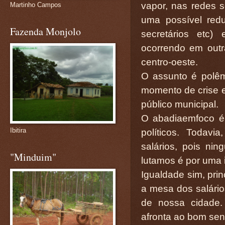
vapor, nas redes s
Martinho Campos
uma possível redu
Fazenda Monjolo
secretários etc
ocorrendo em outr
centro-oeste.
O assunto é polêm
momento de crise e
público municipal.
O abadiaemfoco é 
Ibitira
políticos. Todav
salários, pois ni
"Minduim"
lutamos é por uma i
Igualdade sim, pri
a mesa dos salário
de nossa cidade.
afronta ao bom sen