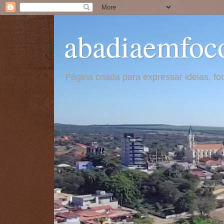
abadiaemfoc
Página criada para expressar ideias, f