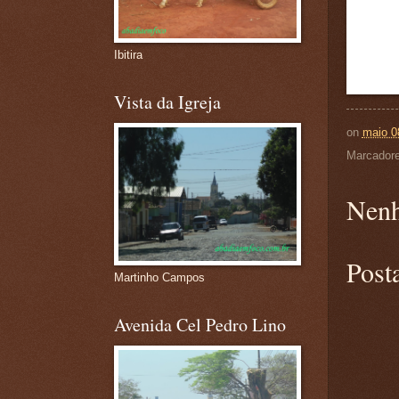
Ibitira
Vista da Igreja
on
maio 0
Marcador
Nenh
Post
Martinho Campos
Avenida Cel Pedro Lino