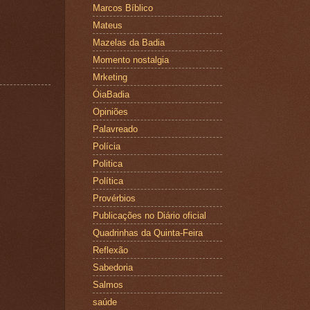
Marcos Bíblico
Mateus
Mazelas da Badia
Momento nostalgia
Mrketing
ÓiaBadia
Opiniões
Palavreado
Polícia
Politica
Política
Provérbios
Publicações no Diário oficial
Quadrinhas da Quinta-Feira
Reflexão
Sabedoria
Salmos
saúde