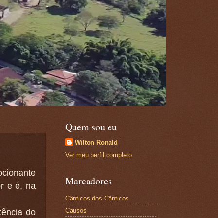
Quem sou eu
Wilton Ronald
Ver meu perfil completo
cionante
Marcadores
r e é, na
Cânticos dos Cânticos
Causos
tência do