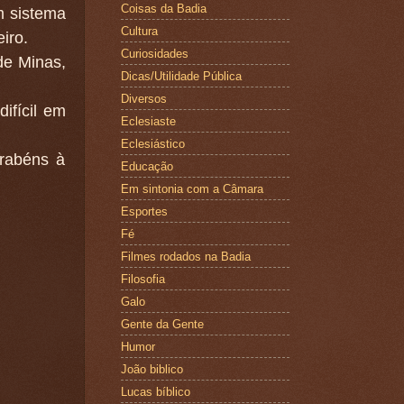
Coisas da Badia
m sistema
Cultura
iro.
Curiosidades
de Minas,
Dicas/Utilidade Pública
Diversos
ifícil em
Eclesiaste
Eclesiástico
rabéns à
Educação
Em sintonia com a Câmara
Esportes
Fé
Filmes rodados na Badia
Filosofia
Galo
Gente da Gente
Humor
João biblico
Lucas bíblico