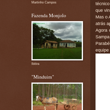
Martinho Campos
técnic
que vin
Fazenda Monjolo
Mas o 
atrás 
Agora o
Sampa e
Parabé
equipe
Ibitira
"Minduim"