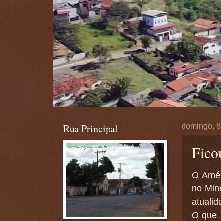
Rua Principal
domingo, 8
Fico
O Amér
no Min
atualid
O que a