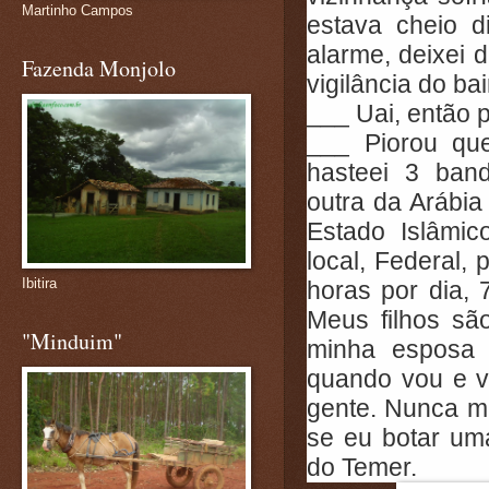
Martinho Campos
estava cheio d
alarme, deixei 
Fazenda Monjolo
vigilância do bai
___ Uai, então p
___ Piorou qu
hasteei 3 band
outra da Arábia
Estado Islâmic
local, Federal, 
Ibitira
horas por dia,
Meus filhos sã
"Minduim"
minha esposa
quando vou e v
gente. Nunca m
se eu botar um
do Temer.