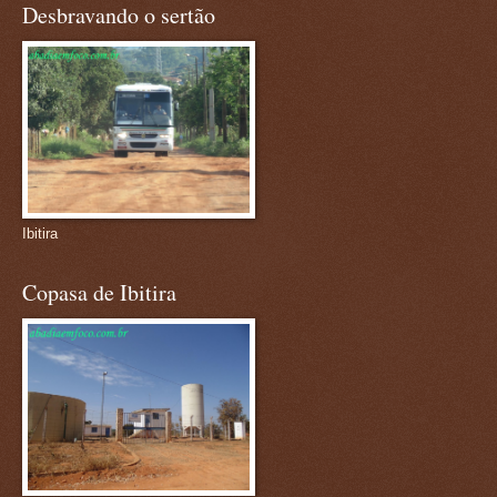
Desbravando o sertão
Ibitira
Copasa de Ibitira