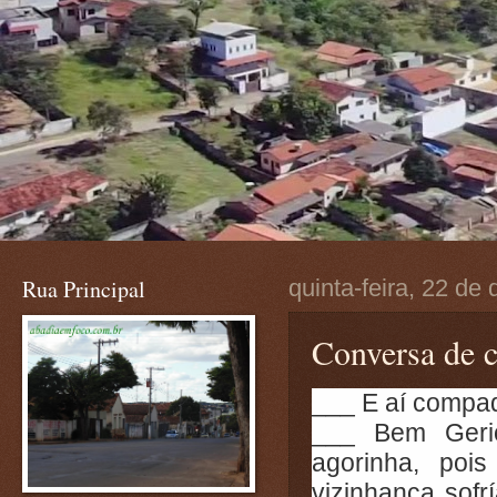
Rua Principal
quinta-feira, 22 d
Conversa de 
___ E aí compa
___ Bem Geri
agorinha, poi
vizinhança sofr