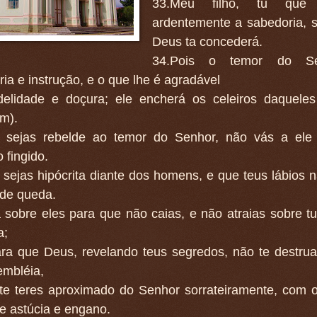
33.Meu filho, tu que 
ardentemente a sabedoria, s
Deus ta concederá.
34.Pois o temor do S
ia e instrução, e o que lhe é agradável
idelidade e doçura; ele encherá os celeiros daquele
m).
 sejas rebelde ao temor do Senhor, não vás a el
 fingido.
sejas hipócrita diante dos homens, e que teus lábios 
 de queda.
 sobre eles para que não caias, e não atraias sobre t
a;
ara que Deus, revelando teus segredos, não te destru
embléia,
 te teres aproximado do Senhor sorrateiramente, com 
e astúcia e engano.