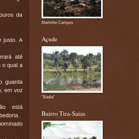
souros da
Martinho Campos
Açude
 justo. A
rará até
 o qual a
o guarda
o, em voz
"Badia"
ção está
Bairro Tira-Saias
bedoria.
abominado