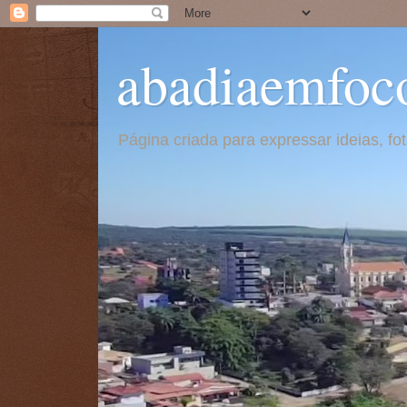
abadiaemfoc
Página criada para expressar ideias, f