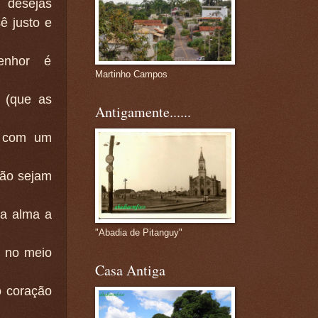
desejas
ê justo e
enhor é
Martinho Campos
s (que as
Antigamente......
e com um
não sejam
ua alma a
"Abadia de Pitanguy"
a no meio
Casa Antiga
o coração