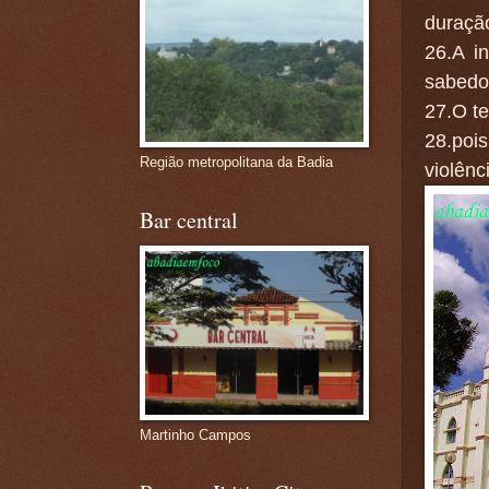
duraçã
26.A i
sabedo
27.O t
28.poi
Região metropolitana da Badia
violênc
Bar central
Martinho Campos