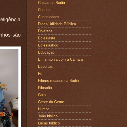
Coisas da Badia
Cultura
Curiosidades
eligência
Dicas/Utilidade Pública
Diversos
inhos são
Eclesiaste
Eclesiástico
Educação
Em sintonia com a Câmara
Esportes
Fé
Filmes rodados na Badia
Filosofia
Galo
Gente da Gente
Humor
João biblico
Lucas bíblico