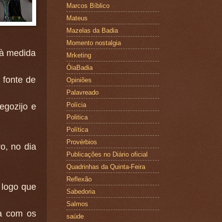
Marcos Bíblico
Mateus
Mazelas da Badia
Momento nostalgia
 à medida
Mrketing
ÓiaBadia
 fonte de
Opiniões
Palavreado
Polícia
egozijo e
Politica
Política
Provérbios
o, no dia
Publicações no Diário oficial
Quadrinhas da Quinta-Feira
Reflexão
 logo que
Sabedoria
Salmos
da com os
saúde