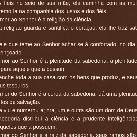
 fiéis no seio de sua mãe, ela caminha com as mul
vemo-la na companhia dos justos e dos fiéis.
mor ao Senhor é a religião da ciência.
 religião guarda e santifica o coração; ela lhe traz sat
ele que teme ao Senhor achar-se-á confortado, no dia
bençoado.
emor ao Senhor é a plenitude da sabedoria, a plenitud
 (para aquele que a possui)
 enche toda a sua casa com os bens que produz, e seus
us tesouros.
emor do Senhor é a coroa da sabedoria: dá uma plenitu
utos de salvação.
a viu e numerou-a; ora, um e outra são um dom de Deus
bedoria distribui a ciência e a prudente inteligência
aqueles que a possuem.
emor do Senhor é a raiz da sabedoria, seus ramos são