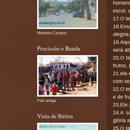
homens
escol, 
17.O te
18.Essa
Martinho Campos
alegria.
19.Aqu
Procissão e Banda
será a
20.O t
frutos,
21.ela
com se
22.O t
e de fr
Foto antiga
23.Ele 
24.A sa
Vista de Ibitira
glória 
25.O t