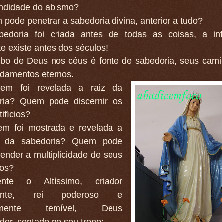
undidade do abismo?
pode penetrar a sabedoria divina, anterior a tudo?
bedoria foi criada antes de todas as coisas, a int
e existe antes dos séculos!
rbo de Deus nos céus é fonte de sabedoria, seus cam
damentos eternos.
em foi revelada a raiz da
ria? Quem pode discernir os
tifícios?
em foi mostrada e revelada a
a da sabedoria? Quem pode
nder a multiplicidade de seus
os?
ente o Altíssimo, criador
tente, rei poderoso e
itamente temível, Deus
or, sentado no seu trono;