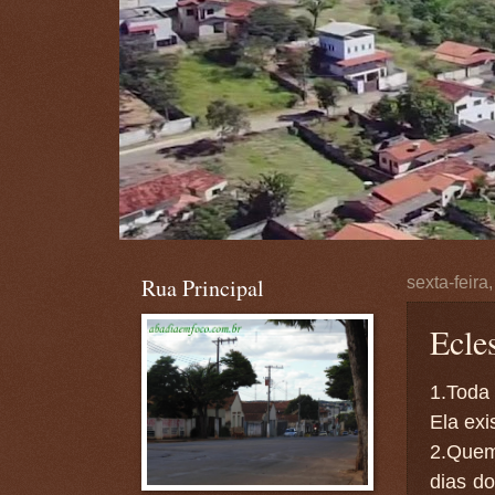
Rua Principal
sexta-feir
Ecle
1.Toda
Ela exi
2.Quem
dias d