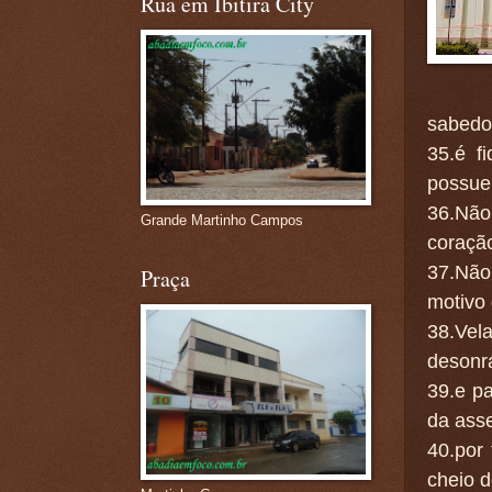
Rua em Ibitira City
sabedor
35.é f
possue
36.Não
Grande Martinho Campos
coração
37.Não 
Praça
motivo
38.Vela
desonr
39.e p
da ass
40.por
cheio d