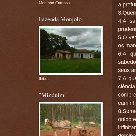
Martinho Campos
a prof
3.Quem 
Fazenda Monjolo
4.A sa
prudent
5.O ve
os man
6.A qu
sabedo
seus ar
7.A qu
Ibitira
ciênci
"Minduim"
compree
caminh
8.Som
onipo
infin
dominad