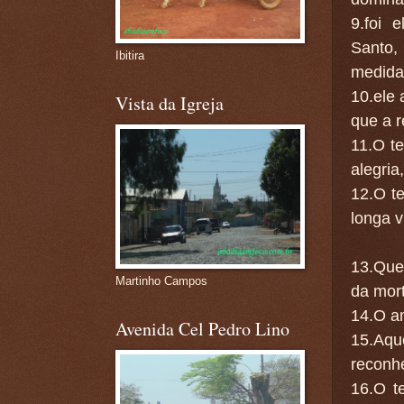
9.foi 
Santo
Ibitira
medida
10.ele 
Vista da Igreja
que a r
11.O t
alegria
12.O te
longa v
13.Que
Martinho Campos
da mor
14.O a
Avenida Cel Pedro Lino
15.Aqu
reconhe
16.O t