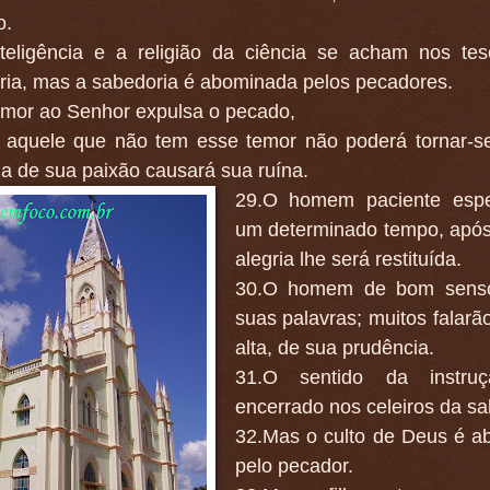
o.
nteligência e a religião da ciência se acham nos te
ria, mas a sabedoria é abominada pelos pecadores.
emor ao Senhor expulsa o pecado,
s aquele que não tem esse temor não poderá tornar-se
ia de sua paixão causará sua ruína.
29.O homem paciente espe
um determinado tempo, após
alegria lhe será restituída.
30.O homem de bom sens
suas palavras; muitos falarã
alta, de sua prudência.
31.O sentido da instru
encerrado nos celeiros da sa
32.Mas o culto de Deus é 
pelo pecador.