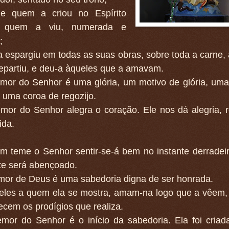
ele quem a criou no Espírito
, quem a viu, numerada e
;
a espargiu em todas as suas obras, sobre toda a carne,
epartiu, e deu-a àqueles que a amavam.
emor do Senhor é uma glória, um motivo de glória, uma
, uma coroa de regozijo.
mor do Senhor alegra o coração. Ele nos dá alegria, r
ida.
m teme o Senhor sentir-se-á bem no instante derradeir
te será abençoado.
mor de Deus é uma sabedoria digna de ser honrada.
eles a quem ela se mostra, amam-na logo que a vêem,
cem os prodígios que realiza.
emor do Senhor é o início da sabedoria. Ela foi cria