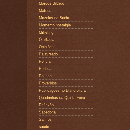
Marcos Bíblico
Mateus
Mazelas da Badia
Momento nostalgia
Mrketing
ÓiaBadia
Opiniões
Palavreado
Polícia
Politica
Política
Provérbios
Publicações no Diário oficial
Quadrinhas da Quinta-Feira
Reflexão
Sabedoria
Salmos
saúde