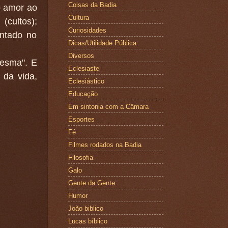
Coisas da Badia
o amor ao
Cultura
(cultos);
Curiosidades
entado no
Dicas/Utilidade Pública
Diversos
esma". E
Eclesiaste
 da vida,
Eclesiástico
Educação
Em sintonia com a Câmara
Esportes
Fé
Filmes rodados na Badia
Filosofia
Galo
Gente da Gente
Humor
João biblico
Lucas bíblico