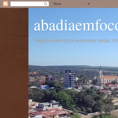
abadiaemfoc
Página criada para expressar ideias, f