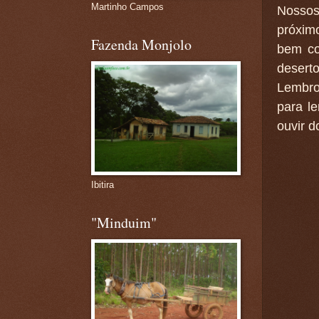
Martinho Campos
Nossos
próxim
Fazenda Monjolo
bem co
deserto
Lembro
para l
ouvir d
Ibitira
"Minduim"