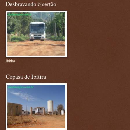
Desbravando o sertão
Ibitira
Copasa de Ibitira