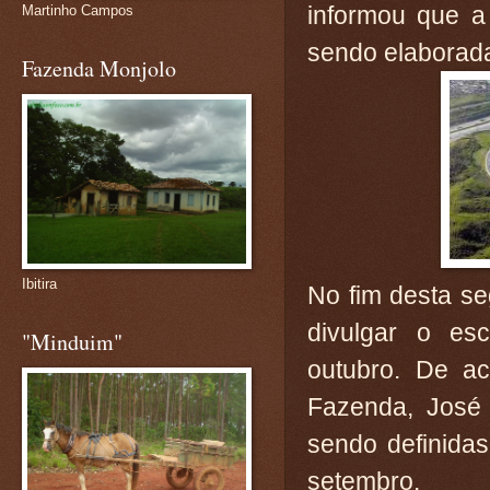
informou que a
Martinho Campos
sendo elaborad
Fazenda Monjolo
Ibitira
No fim desta se
divulgar o es
"Minduim"
outubro. De a
Fazenda, José 
sendo definidas
setembro.