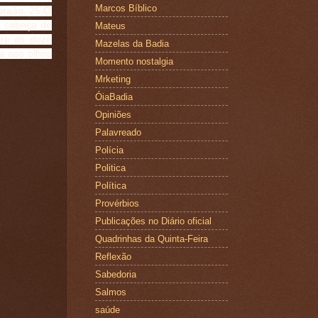
Marcos Bíblico
braão. 25.O
a cabeça de
Mateus
tre as doze
Mazelas da Badia
a aos olhos
Momento nostalgia
Mrketing
ÓiaBadia
Opiniões
Palavreado
Polícia
Politica
Política
Provérbios
Publicações no Diário oficial
Quadrinhas da Quinta-Feira
Reflexão
Sabedoria
Salmos
saúde