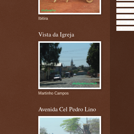
extremid
Senhor d
Jacó. 26
Ibitira
tribos. 
de toda c
Vista da Igreja
Martinho Campos
Avenida Cel Pedro Lino