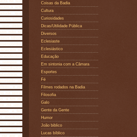
meza de sua
Coisas da Badia
aram a arte
Cultura
irtude, que
Curiosidades
iriram fama
 que deles
Dicas/Utilidade Pública
uais não se
Diversos
eus filhos,
Eclesiaste
sericórdia;
Eclesiástico
rmanecem os
escendentes
Educação
a sempre, e
Em sintonia com a Câmara
 sepultados
Esportes
abedoria, e
Fé
sportado ao
feito, e no
Filmes rodados na Badia
ns na terra,
Filosofia
do, a fim de
Galo
stre de uma
Gente da Gente
simo, e fez
o, mostrou-
Humor
eteu que ele
João biblico
estrelas, e
Lucas bíblico
rio até as