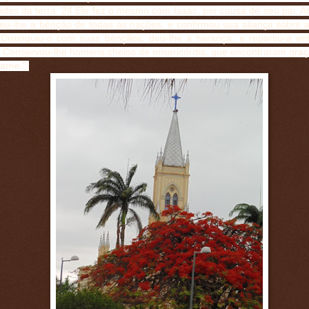
ades da terra. 24.Ele fez o mesmo com Isaac, por causa de seu pai, A
eu-lhe a bênção de todas as nações, e confirmou sua aliança sobre 
.Distinguiu-o com suas bênçãos, deu-lhe a herança, e repartiu-a en
27.Conservou-lhe homens cheios de misericórdia, que encontraram graç
arne."