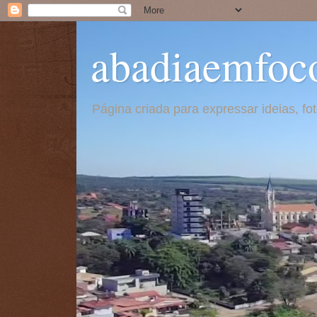
abadiaemfoc
Página criada para expressar ideias, f