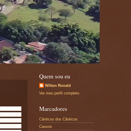
Quem sou eu
Wilton Ronald
Ver meu perfil completo
Marcadores
os, em sua
ndo, por um
Cânticos dos Cânticos
m homens de
iram-lhes a
Causos