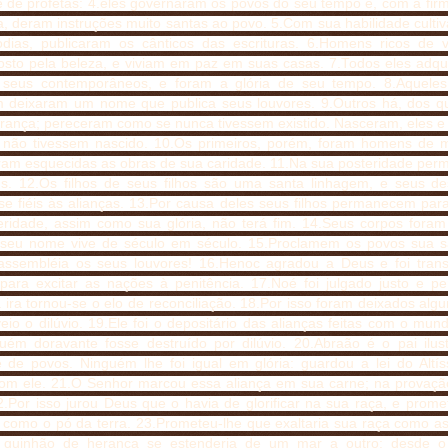
e de profetas: 4.eles governaram os povos do seu tempo e, com a fir
, deram instruções muito santas ao povo. 5.Com sua habilidade cultiv
dias, publicaram os cânticos das escrituras. 6.Homens ricos de v
osto pela beleza, e viviam em paz em suas casas. 7.Todos eles adqu
 seus contemporâneos, e foram a glória de seu tempo. 8.Aqueles
 deixaram um nome que publica seus louvores. 9.Outros há, dos q
rança; pereceram como se nunca tivessem existido. Nasceram, eles e s
não tivessem nascido. 10.Os primeiros, porém, foram homens de mi
ram esquecidas as obras de sua caridade. 11.Na sua posteridade pe
s. 12.Os filhos de seus filhos são uma santa linhagem, e seus d
e fiéis às alianças. 13.Por causa deles seus filhos permanecem par
eridade, assim como sua glória, não terá fim. 14.Seus corpos foram
seu nome vive de século em século. 15.Proclamem os povos sua s
assembléia os seus louvores! 16.Henoc agradou a Deus e foi tran
 para excitar as nações à penitência. 17.Noé foi julgado justo e per
ira tornou-se o elo de reconciliação. 18.Por isso foram deixados algu
io o dilúvio. 19.Ele foi o depositário das alianças feitas com o mun
uém doravante fosse destruído por dilúvio. 20.Abraão é o pai ilu
de de povos. Ninguém lhe foi igual em glória: guardou a lei do Altís
com ele. 21.O Senhor marcou essa aliança em sua carne; na provaçã
22.Por isso jurou Deus que o havia de glorificar na sua raça, e prom
 como o pó da terra. 23.Prometeu-lhe que exaltaria sua raça como as 
quinhão de herança se estenderia de um mar a outro: desde o 