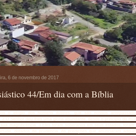
ira, 6 de novembro de 2017
siástico 44/Em dia com a Bíblia
mos o elogio dos homens ilustres, que são nossos antepassad
. 2.O Senhor deu-lhes uma glória abundante, desde o princípio do mu
e sua magnificência. 3.Eles foram soberanos em seus estados, fora
irtude, dotados de prudência. As predições que anunciaram adquir