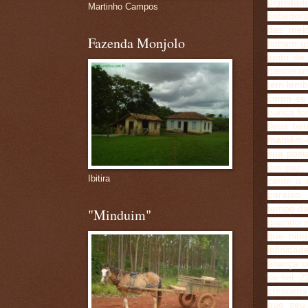
dignidad
Martinho Campos
sabedoria
das melo
Fazenda Monjolo
tinham g
junto de
nasceram
tem lemb
como se 
nunca fo
seus ben
mantêm-s
sua post
em paz, 
Ibitira
cante a 
paraíso,
tempo da 
"Minduim"
quando ve
que ning
infinida
aliança 
se fiel. 
cresceria
que seu 