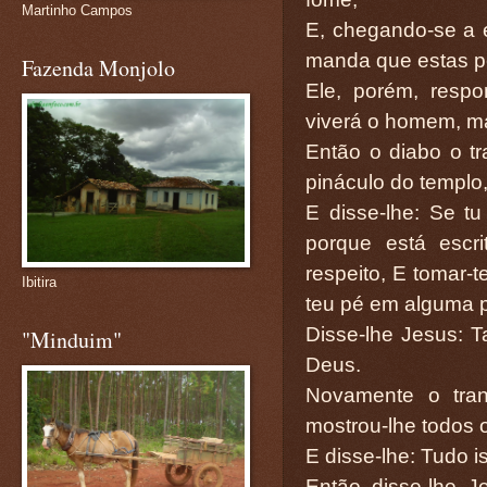
Martinho Campos
E, chegando-se a e
manda que estas p
Fazenda Monjolo
Ele, porém, resp
viverá o homem, ma
Então o diabo o tr
pináculo do templo
E disse-lhe: Se tu
porque está escr
respeito, E tomar-
Ibitira
teu pé em alguma 
Disse-lhe Jesus: T
"Minduim"
Deus.
Novamente o tran
mostrou-lhe todos o
E disse-lhe: Tudo i
Então disse-lhe Je