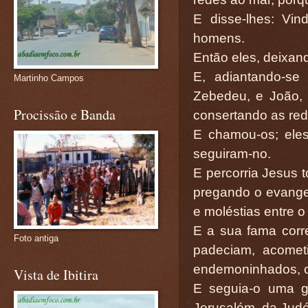
E disse-lhes: Vi
homens.
Então eles, deixan
E, adiantando-se 
Martinho Campos
Zebedeu, e João,
Procissão e Banda
consertando as red
E chamou-os; eles
seguiram-no.
E percorria Jesus 
pregando o evange
e moléstias entre o
E a sua fama corre
Foto antiga
padeciam, acomet
endemoninhados, os 
Vista de Ibitira
E seguia-o uma gr
Jerusalém, da Judé