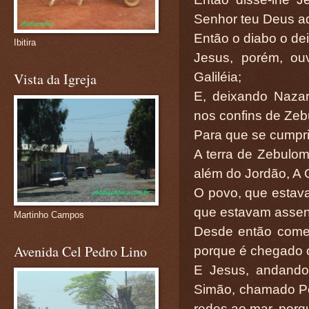
Senhor teu Deus ado
Então o diabo o dei
Ibitira
Jesus, porém, ou
Galiléia;
Vista da Igreja
E, deixando Nazar
nos confins de Zebu
Para que se cumpris
A terra de Zebulom,
além do Jordão, A 
O povo, que estava
que estavam assent
Martinho Campos
Desde então começ
Avenida Cel Pedro Lino
porque é chegado o
E Jesus, andando 
Simão, chamado Pe
redes ao mar, por