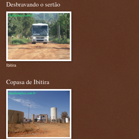
Desbravando o sertão
Ibitira
Copasa de Ibitira