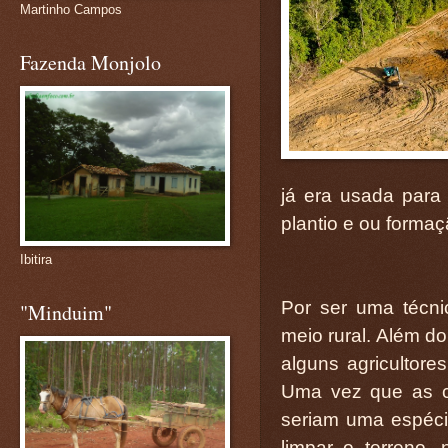
Martinho Campos
Fazenda Monjolo
já era usada para 
plantio e ou forma
Ibitira
Por ser uma técnic
"Minduim"
meio rural. Além d
alguns agricultore
Uma vez que as c
seriam uma espéci
limpar o terreno, 