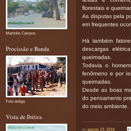
florestais e queima
As disputas pela p
em frequentes ocorr
Martinho Campos
Há também fatores
Procissão e Banda
descargas elétri
queimadas.
Todavia o homem 
fenômeno e por is
queimadas.
Desde as boas man
do pensamento prev
Foto antiga
do meio ambiente.
Vista de Ibitira
on
agosto 23, 2019