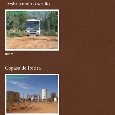
Desbravando o sertão
Ibitira
Copasa de Ibitira