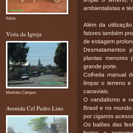
ambientalistas e té
Ibitira
Além da utilizaçã
fatores também pr
Vista da Igreja
de estiagem prolo
Desmatamentos p
plantas menores p
grande porte.
Colheita manual 
limpar o terreno e
canaviais.
Martinho Campos
O vandalismo e ne
Avenida Cel Pedro Lino
Brasil e no mund
por cigarros aceso
Os balões das festa
festas e comemo