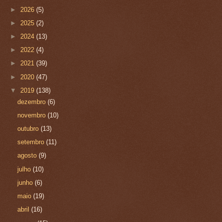
►
2026
(5)
►
2025
(2)
►
2024
(13)
►
2022
(4)
►
2021
(39)
►
2020
(47)
▼
2019
(138)
dezembro
(6)
novembro
(10)
outubro
(13)
setembro
(11)
agosto
(9)
julho
(10)
junho
(6)
maio
(19)
abril
(16)