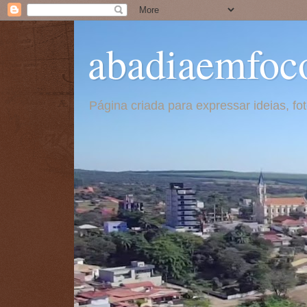
abadiaemfoc
Página criada para expressar ideias, f