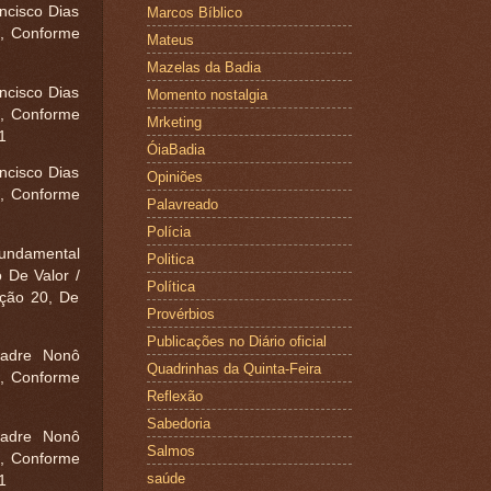
ncisco Dias
Marcos Bíblico
e, Conforme
Mateus
Mazelas da Badia
ncisco Dias
Momento nostalgia
e, Conforme
Mrketing
21
ÓiaBadia
ncisco Dias
Opiniões
e, Conforme
Palavreado
Polícia
ndamental
Politica
 De Valor /
Política
ução 20, De
Provérbios
Publicações no Diário oficial
Padre Nonô
Quadrinhas da Quinta-Feira
e, Conforme
Reflexão
Sabedoria
Padre Nonô
Salmos
e, Conforme
saúde
21