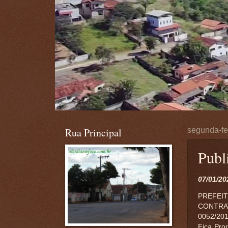
Rua Principal
segunda-fei
Publi
07/01/20
PREFEI
CONTRAT
0052/20
Fica Pror