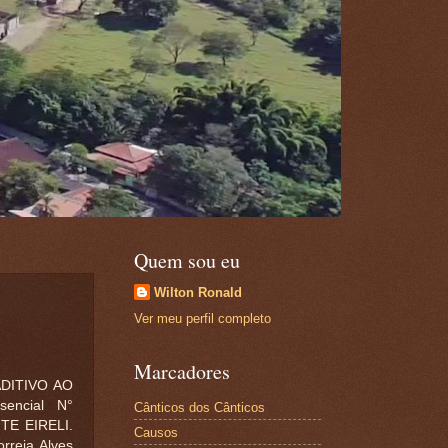
Quem sou eu
Wilton Ronald
Ver meu perfil completo
Marcadores
DITIVO AO
sencial N°
Cânticos dos Cânticos
TE EIRELI.
Causos
orreia Alves