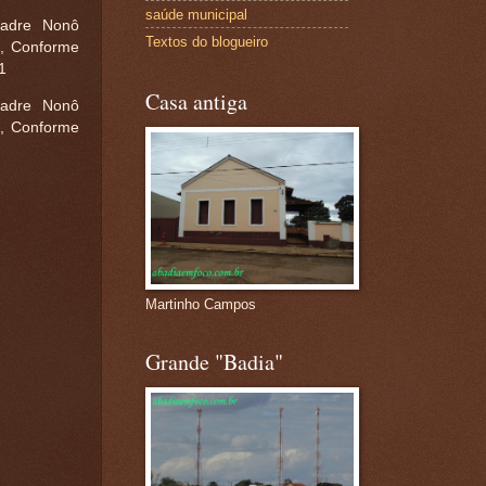
saúde municipal
Padre Nonô
Textos do blogueiro
e, Conforme
21
Casa antiga
Padre Nonô
e, Conforme
Martinho Campos
Grande "Badia"