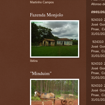
Martinho Campos
Afonso de
09/01/20
Fazenda Monjolo
924310 2
José Gon
Pnae, Co
31/01/20
924310 2
José Gon
Pnae, Co
31/01/2
Ibitira
924310 2
José Gon
"Minduim"
Pnae, Co
31/01/2
924310 2
José Gon
Pnae, Co
31/01/2