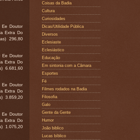
Coisas da Badia
Cultura
Curiosidades
Dicas/Utilidade Pública
0 Ee Doutor
la Extra Do
Diversos
as) 296,80
Eclesiaste
Eclesiástico
0 Ee Doutor
Educação
la Extra Do
Em sintonia com a Câmara
) 6.681,60
Esportes
Fé
0 Ee Doutor
Filmes rodados na Badia
la Extra Do
Filosofia
) 3.859,20
Galo
Gente da Gente
0 Ee Doutor
Humor
la Extra Do
) 1.075,20
João biblico
Lucas bíblico