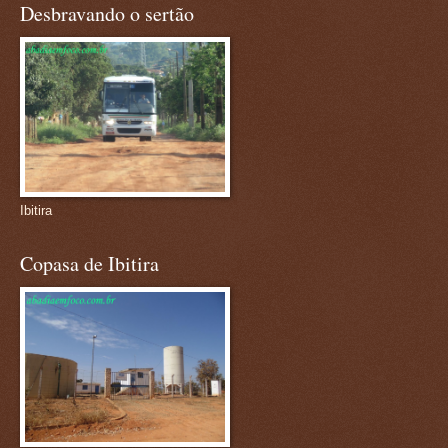
Desbravando o sertão
Ibitira
Copasa de Ibitira