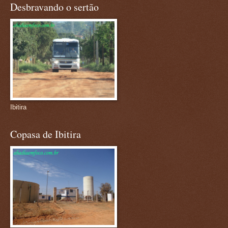
Desbravando o sertão
Ibitira
Copasa de Ibitira