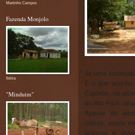
Martinho Campos
Fazenda Monjolo
de uma sociedade
Ibitira
É o que acontec
Caxixós, na alde
"Minduim"
do Rio Pará, aflu
Apesar de aind
únicos, vivem e
brancos e leva