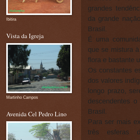
grandes tendênc
da grande nação
Ibitira
Brasil.
Vista da Igreja
É uma comunidad
que se mistura à 
flora e bastante u
Os constantes es
dos valores indí
longo prazo, se
Martinho Campos
descendentes o 
Brasil.
Avenida Cel Pedro Lino
Para ser mais ex
três esferas