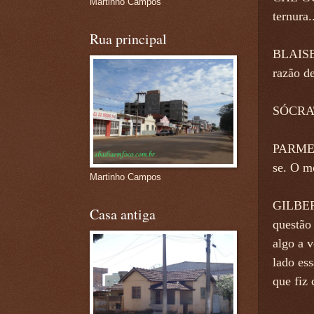
Martinho Campos
ternura..
Rua principal
BLAISE 
razão d
SÓCRATE
PARMENI
se. O m
Martinho Campos
GILBERT
Casa antiga
questão
algo a 
lado es
que fiz 