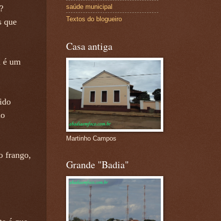
saúde municipal
?
Textos do blogueiro
s que
Casa antiga
a é um
ido
ão
Martinho Campos
o frango,
Grande "Badia"