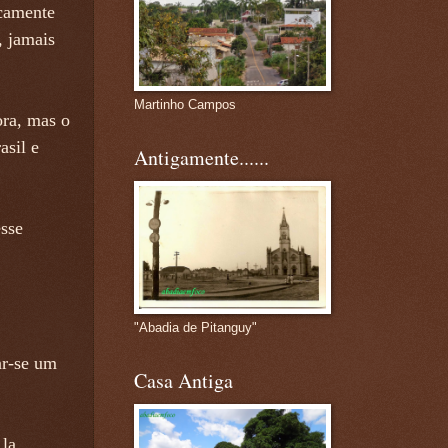
camente
, jamais
Martinho Campos
ra, mas o
asil e
Antigamente......
esse
"Abadia de Pitanguy"
ar-se um
Casa Antiga
la