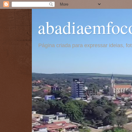
abadiaemfoc
Página criada para expressar ideias, f