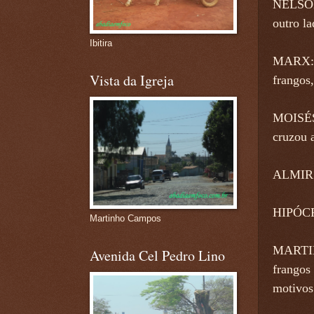
NELSON 
outro la
Ibitira
MARX: O
Vista da Igreja
frangos,
MOISÉS:
cruzou a
ALMIR K
HIPÓCRA
Martinho Campos
MARTIN
Avenida Cel Pedro Lino
frangos 
motivos