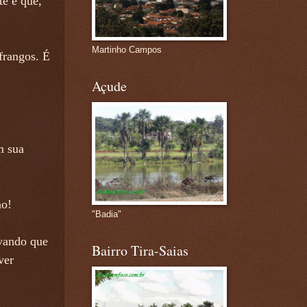
e é que,
Martinho Campos
frangos. É
Açude
m sua
no!
"Badia"
vando que
Bairro Tira-Saias
ver