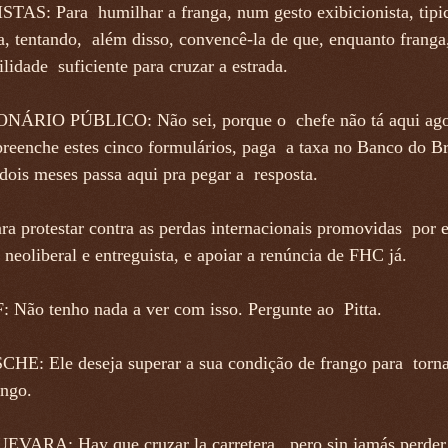
TAS: Para humilhar a franga, num gesto exibicionista, tipi
a, tentando, além disso, convencê-la de que, enquanto franga
ilidade suficiente para cruzar a estrada.
ÁRIO PÚBLICO: Não sei, porque o chefe não tá aqui ago
preenche estes cinco formulários, paga a taxa no Banco do Br
dois meses passa aqui pra pegar a resposta.
ra protestar contra as perdas internacionais promovidas por 
neoliberal e entreguista, e apoiar a renúncia de FHC já.
Não tenho nada a ver com isso. Pergunte ao Pitta.
HE: Ele deseja superar a sua condição de frango para torn
ango.
VARA: Hay que cruzar la carretera, pero sin jamás perder 