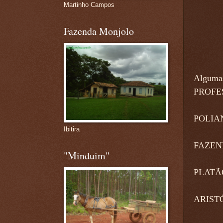
Martinho Campos
Fazenda Monjolo
Algumas
PROFESO
POLIANA
Ibitira
FAZENDE
"Minduim"
PLATÃO:
ARISTÓT