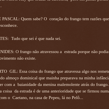
.
PASCAL: Quem sabe? O coração do frango tem razões que 
esconhece.
S: Tudo que sei é que nada sei.
DES: O frango não atravessou a estrada porque não podia
ovimento não existe.
O GIL: Essa coisa do frango que atravessa algo nos remete
 do almoço dominical que mainha preparava na minha infânc
ver com a baianidade da menina malemolente atrás do frango.
sa coisa da estrada é de uma anterioridade que se firmou num
com o Caetano, na casa de Pepeu, lá no Pelô...