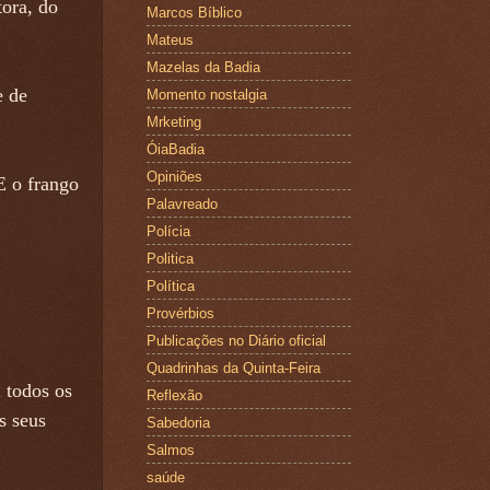
ora, do
Marcos Bíblico
Mateus
Mazelas da Badia
e de
Momento nostalgia
Mrketing
ÓiaBadia
Opiniões
E o frango
Palavreado
Polícia
Politica
Política
Provérbios
Publicações no Diário oficial
Quadrinhas da Quinta-Feira
todos os
Reflexão
s seus
Sabedoria
Salmos
saúde