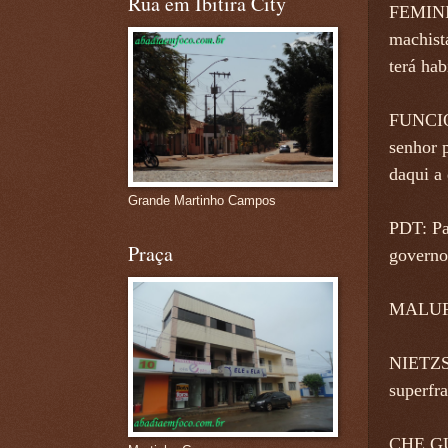
Rua em Ibitira City
FEMINIS
machist
terá hab
FUNCION
senhor 
daqui a 
Grande Martinho Campos
PDT: Pa
Praça
governo 
MALUF: 
NIETZSC
superfr
CHE GUE