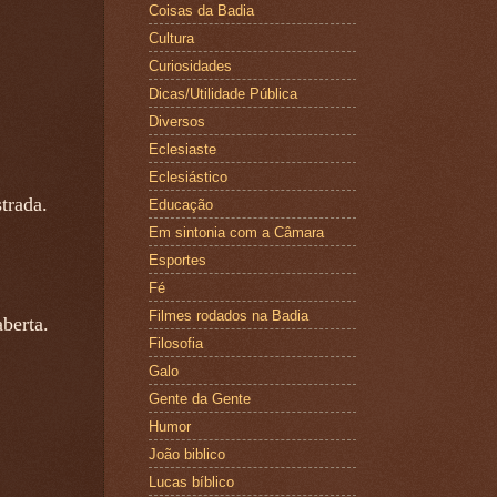
Coisas da Badia
Cultura
Curiosidades
Dicas/Utilidade Pública
Diversos
Eclesiaste
Eclesiástico
trada.
Educação
Em sintonia com a Câmara
Esportes
Fé
Filmes rodados na Badia
berta.
Filosofia
Galo
Gente da Gente
Humor
João biblico
Lucas bíblico