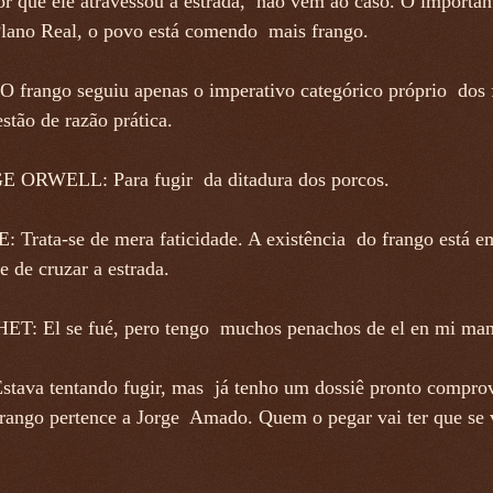
r que ele atravessou a estrada, não vem ao caso. O important
lano Real, o povo está comendo mais frango.
 frango seguiu apenas o imperativo categórico próprio dos 
stão de razão prática.
ORWELL: Para fugir da ditadura dos porcos.
 Trata-se de mera faticidade. A existência do frango está e
e de cruzar a estrada.
T: El se fué, pero tengo muchos penachos de el en mi ma
tava tentando fugir, mas já tenho um dossiê pronto compro
frango pertence a Jorge Amado. Quem o pegar vai ter que se 