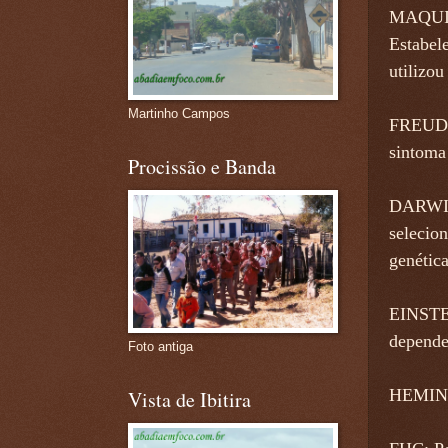
MAQUIAV
Estabele
utilizou
Martinho Campos
FREUD: 
sintoma
Procissão e Banda
DARWIN:
selecio
genética
EINSTEI
depende
Foto antiga
HEMINGW
Vista de Ibitira