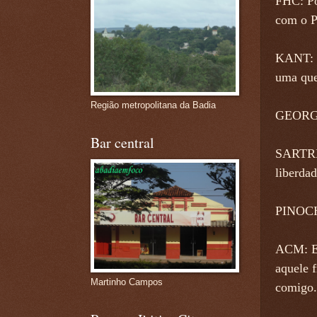
FHC: Po
com o P
KANT: O
uma que
Região metropolitana da Badia
GEORGE 
Bar central
SARTRE:
liberdad
PINOCHE
ACM: Es
aquele 
Martinho Campos
comigo.