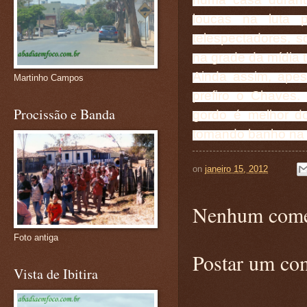
loucas na luta 
telespectadores, 
na grade da mídia t
Ainda assim, apes
Martinho Campos
prefiro o Chaves.
Procissão e Banda
gordo é melhor d
tomando banho na c
on
janeiro 15, 2012
Nenhum come
Foto antiga
Postar um co
Vista de Ibitira