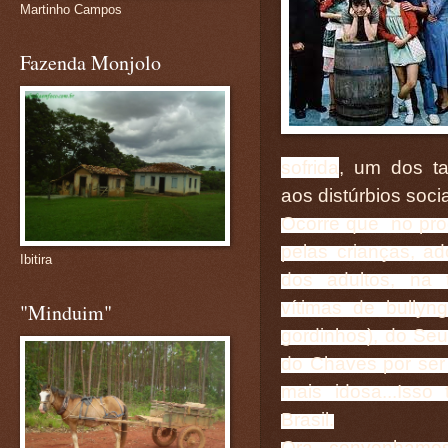
Martinho Campos
Fazenda Monjolo
sofrida
, um dos ta
aos distúrbios socia
Ocorre que no pro
pelas crianças, ad
Ibitira
dos adultos, na t
vítimas de bullyn
"Minduim"
gordinhos), do Seu
do Chaves por ser 
mais idosa...Isso
Brasil.
Ora, convenhamo