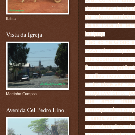
deveria ser tirado
da Globo também 
Ibitira
delas trata de te
bullyng.
Vista da Igreja
Não só na Globo e
essa afronta que a
que ocorrem nos p
É um tema polêmi
famílias neste tem
muito triste ver na
maquiavelismo, po
Martinho Campos
que amor frater
Avenida Cel Pedro Lino
correspondem a ap
E ainda vem um tal
com situações do
numa casa durant