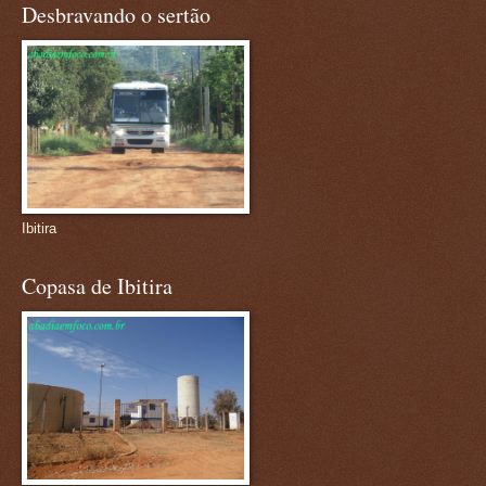
Desbravando o sertão
Ibitira
Copasa de Ibitira