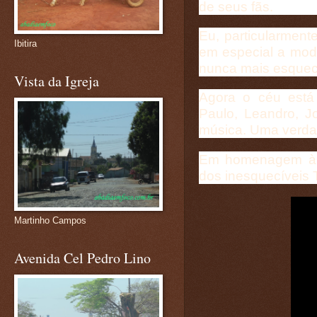
de seus fãs.
Eu, particularment
Ibitira
em especial a moda
nunca mais esquec
Vista da Igreja
Agora o céu está 
Paulo, Leandro, J
música. Uma verdad
Em homenagem à d
dos inesquecíveis 
Martinho Campos
Avenida Cel Pedro Lino