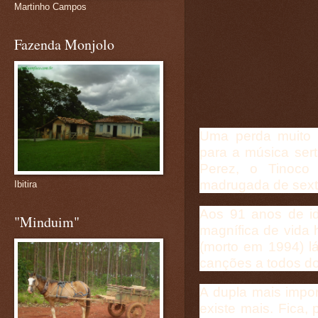
Martinho Campos
Fazenda Monjolo
Uma perda muito g
para a música sert
Perez, o Tinoco 
madrugada de sexta
Ibitira
Aos 91 anos de id
"Minduim"
magnífica de vida h
(morto em 1994) l
canções a todos do
A dupla mais impor
existe mais. Fica