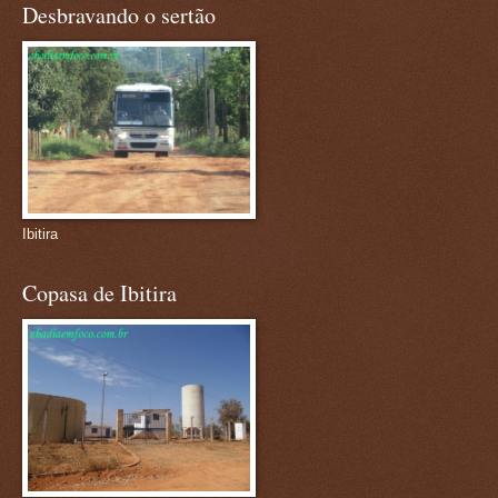
Desbravando o sertão
Ibitira
Copasa de Ibitira