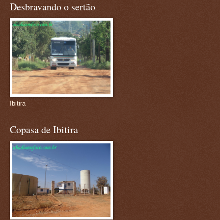
Desbravando o sertão
Ibitira
Copasa de Ibitira