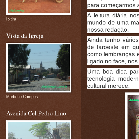
para começarmos a e
A leitura diária n
Ibitira
mundo de uma mane
nossa redação.
Vista da Igreja
Ainda tenho vários
de faroeste em qu
como lembranças e 
ligado no face, nos
Uma boa dica para
tecnologia modern
cultural merece.
Martinho Campos
Avenida Cel Pedro Lino