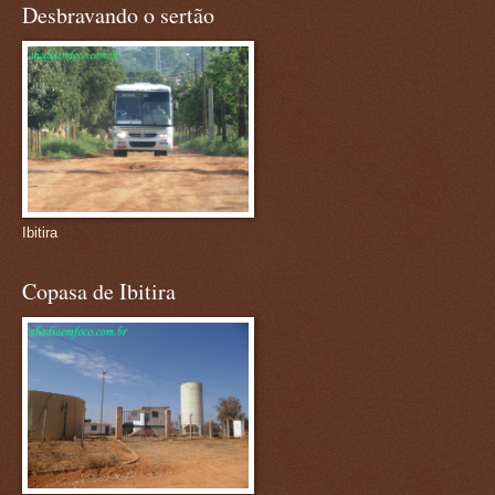
Desbravando o sertão
Ibitira
Copasa de Ibitira