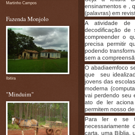
Martinho Campos
ensinamentos e , 
(palavras) em revista
Fazenda Monjolo
A atividade de
decodificação de s
compreender o qu
precisa permitir 
podendo transforma
sem a compreensã
O abadiaemfoco se
que seu idealizad
Ibitira
jovens das escola
moderna (computador
"Minduim"
vai perdendo seu 
ato de ler acion
permitem nosso de
Para ler e se t
necessariamente 
carta, uma Bíblia,