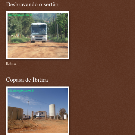
Desbravando o sertão
Ibitira
Copasa de Ibitira