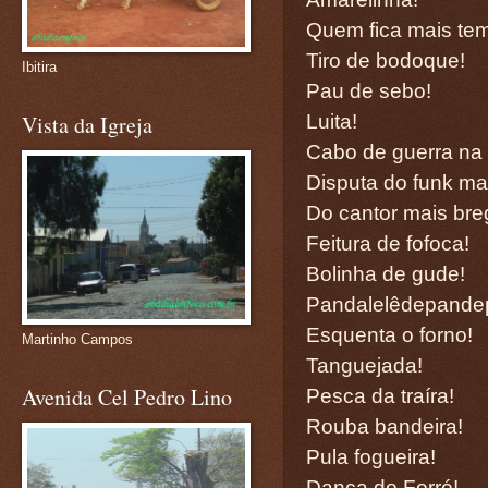
Quem fica mais tem
Tiro de bodoque!
Ibitira
Pau de sebo!
Luita!
Vista da Igreja
Cabo de guerra na
Disputa do funk ma
Do cantor mais bre
Feitura de fofoca!
Bolinha de gude!
Pandalelêdepandep
Esquenta o forno!
Martinho Campos
Tanguejada!
Avenida Cel Pedro Lino
Pesca da traíra!
Rouba bandeira!
Pula fogueira!
Dança do Forró!