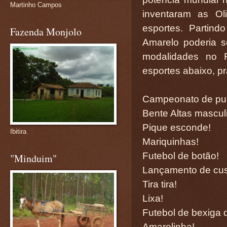
Martinho Campos
inventaram as Ol
esportes. Partind
Fazenda Monjolo
Amarelo poderia s
modalidades no R
esportes abaixo, pr
Campeonato de pur
Bente Altas masculi
Pique esconde!
Ibitira
Mariquinhas!
Futebol de botão!
"Minduim"
Lançamento de cu
Tira tira!
Lixa!
Futebol de bexiga 
Amarelinha!