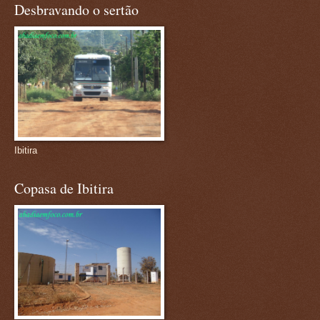
Desbravando o sertão
Ibitira
Copasa de Ibitira