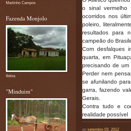
Martinho Campos
o sinal vermelho 
ocorridos nos últ
Fazenda Monjolo
poleiro, literalm
resultados para 
campeão do Brasil
Com desfalques i
quarta, em Pituaç
precisando de um 
Perder nem pensa
Ibitira
se afunilando para
garra, fazendo va
"Minduim"
Gerais.
Contra tudo e co
realidade possível
on
setembro 03, 2012