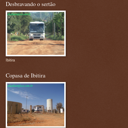
Desbravando o sertão
Ibitira
Copasa de Ibitira