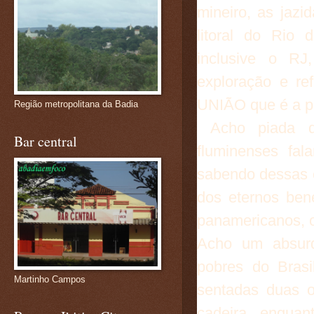
mineiro, as jazi
litoral do Rio 
inclusive o RJ
exploração e ref
UNIÃO que é a p
Região metropolitana da Badia
Acho piada de
Bar central
fluminenses fal
sabendo dessas c
dos eternos ben
panamericanos, o
Acho um absurd
pobres do Bras
Martinho Campos
sentadas duas 
cadeira, enquan