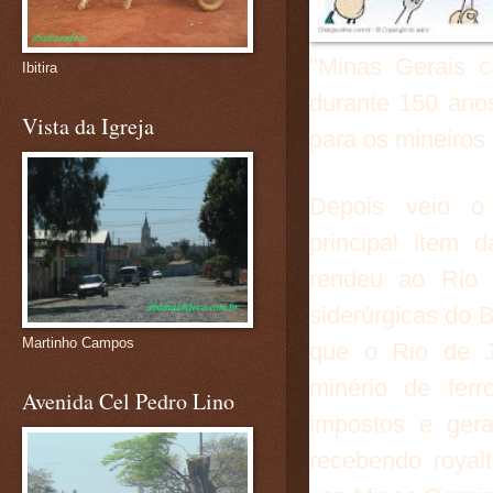
"Minas Gerais c
Ibitira
durante 150 anos
Vista da Igreja
para os mineiros
Depois veio o 
principal
item d
rendeu ao Rio 
siderúrgicas do 
Martinho Campos
que o Rio de J
minério de fer
Avenida Cel Pedro Lino
impostos e ger
recebendo royal