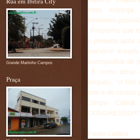
Rua em Ibitira City
torra, esbanja
berrantes passeio
Proponho que to
o protesto após 
mandem e-mails
acompanhar de pe
Grande Martinho Campos
É como disse c
Praça
esqueci, "o Rio
mar e de costas p
Sérgio Cabra
CONGRESSO!!!
Pedro Ladeia