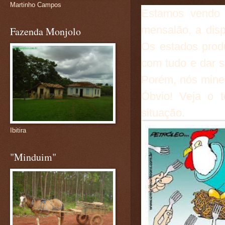
Martinho Campos
Estamos vendo p
mensalão, a disp
Fazenda Monjolo
Os estados produ
com tudo e dar 
Porém, nós minei
Óbvio! Veja o 
situação.
Ibitira
"Minduim"