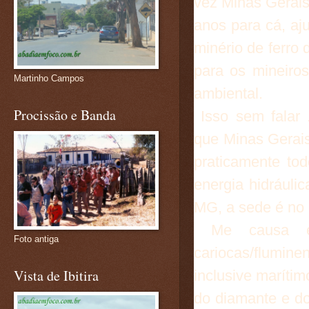
vez Minas Gerais
anos para cá, aj
minério de ferro
para os mineiro
Martinho Campos
ambiental.
Procissão e Banda
Isso sem falar 
que Minas Gerais
praticamente to
energia hidrául
MG, a sede é no 
Me causa est
Foto antiga
cariocas/flumi
Vista de Ibitira
inclusive maríti
do diamante e do 