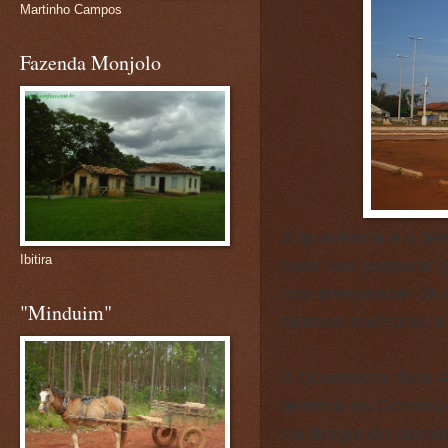
Martinho Campos
Fazenda Monjolo
A quaresma é o tem
Ibitira
para nos preparar 
nos arrepender de
"Minduim"
sermos melhores e 
A Quaresma dura 40
termina no Doming
na liturgia do domi