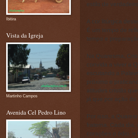
estilo de verdadeir
Ibitira
A cor litúrgica dest
É um tempo de refle
Vista da Igreja
tempo e preparação
Na Quaresma, Crist
convida a viver a
escutando a Palavr
próximo e pratican
atitudes cristãs q
Martinho Campos
já que por ação do
Avenida Cel Pedro Lino
Por isso, a Quares
fraterna. Cada dia,
corações o ódio, o 