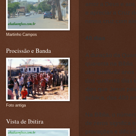
amor a Deus e aos
e apreciar a Cruz
nossa cruz com aleg
Martinho Campos
40 dias
Procissão e Banda
A duração da Quar
quarenta na Bíblia.
dos quarenta anos 
dos quarenta dias 
dias que Jesus pas
pública, dos 400 an
Foto antiga
Na Bíblia, o número
Vista de Ibitira
de zeros significa 
provações e dificu