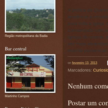
A prática da Quare
tendência a consti
para toda a Igreja,
Conservada com bas
Região metropolitana da Badia
Igrejas do oriente,
vez mais abrandad
Bar central
espírito penitencia
on
fevereiro 13, 2013
Marcadores:
Curiosi
Nenhum come
Martinho Campos
Postar um co