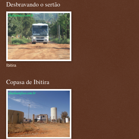
Desbravando o sertão
Ibitira
Copasa de Ibitira