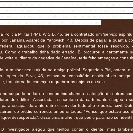
ira, na tarde de ontem, na sala da cartomante, em um prédio, na área
zonte. A confusão envolveu até um policial civil, que seria amigo da
al e estava no local de trabalho dela, no momento da confusão. O i
disparar um tiro, para tentar conter a fúria do cliente.
 Polícia Militar (PM), W S B, 46, teria contratado um ‘serviço espirit
o por Janaína Aparecida Yanowich, 43. Depois de pagar a quantia c
 federal aguardou que o problema sentimental fosse resolvido,
u. Como o trabalho tinha dado errado, B. procurou a cartomante pa
de volta e, diante da negativa de Janaína, teria feito ameaças à consul
, a mulher pediu ajuda ao amigo policial. Segundo a PM, ontem, o i
on Lopes da Silva, 43, estava no consultório espiritual da amiga
 e, transtornado, começou a quebrar os objetos da sala.
o no segundo andar do condomínio chamou a atenção de outros com
ores do edifício. Assustada, a secretária da cartomante chegou a se
 para escapar do atrito entre o servidor federal e o policial civil. Ou
aíram do prédio correndo, amedrontadas. "Pensei que estava aco
 fiquei desesperada", disse uma mulher, que pediu para não ser identif
 O investigador alegou que tentou conter o cliente, mas também