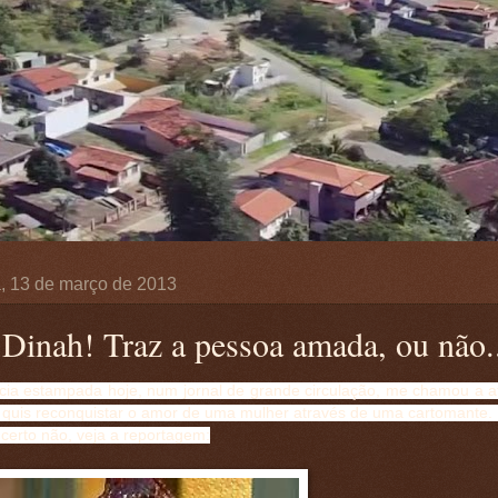
a, 13 de março de 2013
Dinah! Traz a pessoa amada, ou não..
cia estampada hoje, num jornal de grande circulação, me chamou a 
o quis reconquistar o amor de uma mulher através de uma cartomante.
certo não, veja a reportagem: