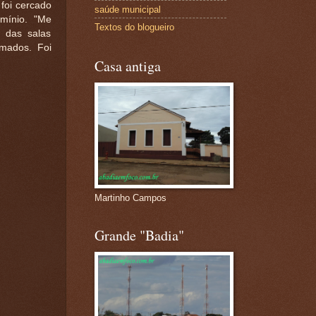
foi cercado
saúde municipal
omínio. "Me
Textos do blogueiro
 das salas
rmados. Foi
Casa antiga
Martinho Campos
Grande "Badia"