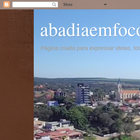
abadiaemfoc
Página criada para expressar ideias, f