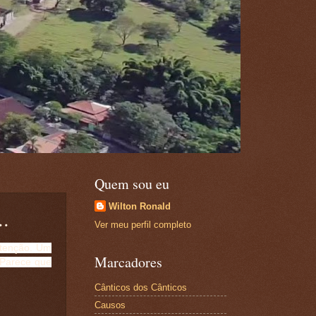
Quem sou eu
Wilton Ronald
.
Ver meu perfil completo
atenção. Um
Marcadores
 Parece que
Cânticos dos Cânticos
Causos