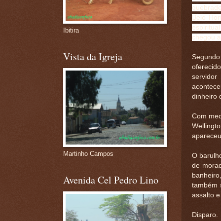
quebrade
Belo Hori
espiritu
Ibitira
chegou a 
Vista da Igreja
Segundo a
oferecid
servidor
acontece
dinheiro 
Com medo
Wellingt
apareceu
Martinho Campos
O barulh
de morad
banheiro,
Avenida Cel Pedro Lino
também s
assalto e
Disparo.