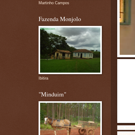
Martinho Campos
Fazenda Monjolo
Ibitira
"Minduim"
Um servid
reconqui