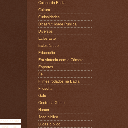
Coisas da Badia
Cultura
Curiosidades
Dicas/Utilidade Pública
Diversos
Eclesiaste
Eclesiástico
Educação
Em sintonia com a Câmara
Esportes
Fé
Filmes rodados na Badia
Filosofia
Galo
Gente da Gente
Humor
João biblico
para tentar
Lucas bíblico
romoveu uma