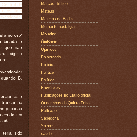
Marcos Bíblico
 Central de
 consultora
Mateus
nvestigador
Mazelas da Badia
Momento nostalgia
Mrketing
ual amoroso’
ombinada, o
ÓiaBadia
 o que não
Opiniões
ra exigir o
Palavreado
tora.
Polícia
nvestigador
Politica
, quando B.
Política
Provérbios
Publicações no Diário oficial
erciantes e
 trancar no
Quadrinhas da Quinta-Feira
tras pessoas
Reflexão
ntecendo um
Sabedoria
icada.
Salmos
 teria sido
saúde