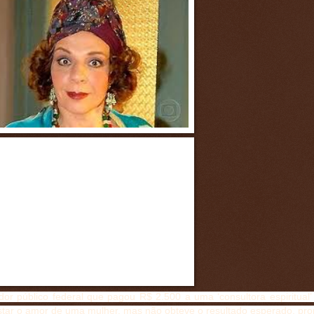
or público federal que pagou R$ 2.500 a uma ‘consultora espiritual’ 
star o amor de uma mulher, mas não obteve o resultado esperado, p