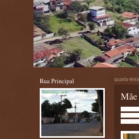
Rua Principal
quarta-feir
Mãe 
Uma notí
indivídu
num deu 