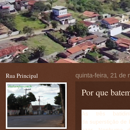
Rua Principal
quinta-feira, 21 de
Por que batem
As três batidi
da
superstição de 
azar
. Nenhuma d