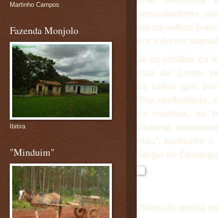
Martinho Campos
pesquisadores, ma
em carvalhos (vej
Fazenda Monjolo
era a árvore sagrad
Já os
cristãos
da Id
cruz de Cristo, p
os
celtas
que, por
“Por similaridade, 
na madeira, ao b
visitante anuncia
Ibitira
mau”, esclarece o 
"Minduim"
Sérgio de Camargo
(Texto da revista s