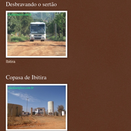
Desbravando o sertão
Ibitira
Copasa de Ibitira