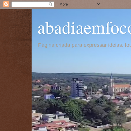
abadiaemfoc
Página criada para expressar ideias, f