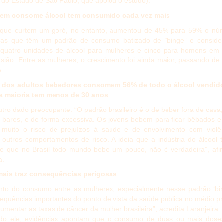
 do Estado de São Paulo, que apoiou o estudo).
uem consome álcool tem consumido cada vez mais
 que curtem um goró, no entanto, aumentou de 45% para 59% o nú
as que têm um padrão de consumo batizado de “binge” e conside
 quatro unidades de álcool para mulheres e cinco para homens em
asião. Entre as mulheres, o crescimento foi ainda maior, passando d
.
% dos adultos bebedores consomem 56% de todo o álcool vendid
 a maioria tem menos de 30 anos
utro dado preocupante. “O padrão brasileiro é o de beber fora de casa
s bares, e de forma excessiva. Os jovens bebem para ficar bêbados e
muito o risco de prejuízos à saúde e de envolvimento com violên
 outros comportamentos de risco. A ideia que a indústria do álcool 
de que no Brasil todo mundo bebe um pouco, não é verdadeira”, afi
a.
mais traz consequências perigosas
to do consumo entre as mulheres, especialmente nesse padrão ‘bin
equências importantes do ponto de vista da saúde pública no médio p
aumentar as taxas de câncer da mulher brasileira”, acredita Laranjeira.
do ele, evidências apontam que o consumo de duas ou mais dose