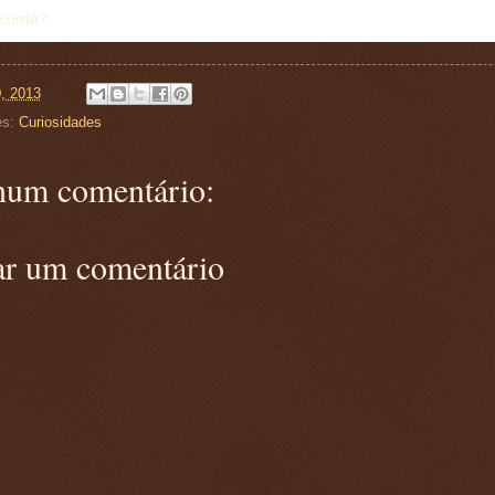
corda?
0, 2013
es:
Curiosidades
um comentário:
ar um comentário