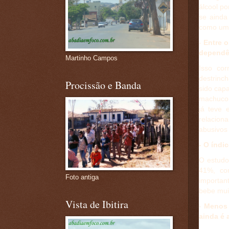
álcool p
se ainda
como um 
-
Entre 
dependê
Martinho Campos
Isso cor
destrinc
Procissão e Banda
sido cap
machucou
já teve 
relacion
abusivos 
- O índi
O estudo
41%, co
Foto antiga
importan
bebe muit
Vista de Ibitira
-
Menos 
ainda é a