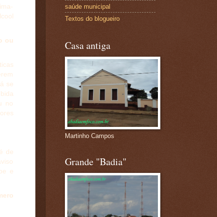
tima-
saúde municipal
cool
Textos do blogueiro
o ou
Casa antiga
icas
erem
já se
bida
ou no
ores
Martinho Campos
é de
Grande "Badia"
viso
be e
mero