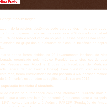
lina Prado
George Marks/Stringer
tagem de brasileiros abstêmios pode surpreender, mas quem bebe
so de forma, digamos, cada vez mais intensa – 20% dos adultos bebe
 56% de todo o álcool vendido no país. E essas pessoas não estão 
 relaxadas: no grupo dos que abusam do álcool, a incidência de depr
lta.
outros dados foram obtidos no 2º Levantamento Nacional de Álco
Lenad), organizado pelo médico Ronaldo Laranjeira, coordenado
 de Pesquisa em Álcool e Drogas da Faculdade de Medicin
dade Federal de São Paulo (Unifesp). Para o estudo, cujo resultad
 este mês, foram entrevistadas no ano passado 4.607 pessoas maior
de 149 municípios de todas as regiões brasileiras em 2012.
 população brasileira é abstêmia.
tor do estudo se surpreendeu com essa informação. “Durante mais d
editei que a taxa brasileira [de abstêmios] era semelhante à europei
e 12%”, contou Laranjeira à Agência FAPESP (Fundação de Ampa