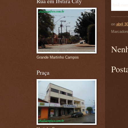
Rua em Ibitira City
Você con
on
abril 3
Marcador
Nenh
Grande Martinho Campos
Post
Praça