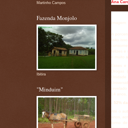
Ana Caro
Martinho Campos
Fazenda Monjolo
Imagem: 
A porcen
feito is
consomem
felizes e
é muito a
Esses e 
Drogas (
Ibitira
Unidade
Universi
"Minduim"
revelado
14 anos, 
- 52% da
Até o au
anos, acr
torno d