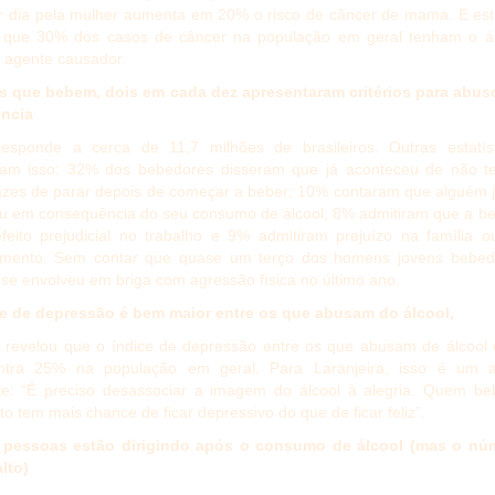
or dia pela mulher aumenta em 20% o risco de câncer de mama. E es
 que 30% dos casos de câncer na população em geral tenham o ál
agente causador.
os que bebem, dois em cada dez apresentaram critérios para abus
ncia
responde a cerca de 11,7 milhões de brasileiros. Outras estatíst
ham isso: 32% dos bebedores disseram que já aconteceu de não t
azes de parar depois de começar a beber; 10% contaram que alguém 
 em consequência do seu consumo de álcool; 8% admitiram que a be
efeito prejudicial no trabalho e 9% admitiram prejuízo na família 
amento. Sem contar que quase um terço dos homens jovens bebed
se envolveu em briga com agressão física no último ano.
ce de depressão é bem maior entre os que abusam do álcool,
 revelou que o índice de depressão entre os que abusam de álcool 
ntra 25% na população em geral. Para Laranjeira, isso é um a
te: “É preciso desassociar a imagem do álcool à alegria. Quem be
o tem mais chance de ficar depressivo do que de ficar feliz”.
pessoas estão dirigindo após o consumo de álcool (mas o nú
lto)