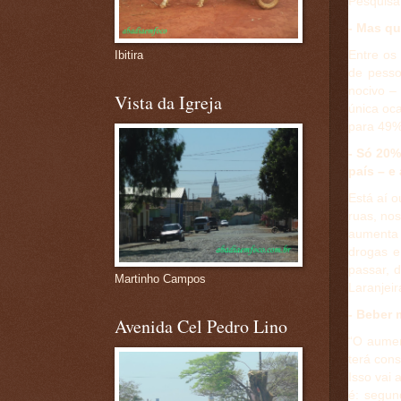
Pesquisa
- Mas q
Entre os
Ibitira
de pesso
nocivo –
Vista da Igreja
única oc
para 49%
- Só 20
país – e
Está aí o
ruas, no
aumenta 
drogas e
passar, 
Martinho Campos
Laranjeir
- Beber 
Avenida Cel Pedro Lino
“O aumen
terá cons
Isso vai 
é: segun