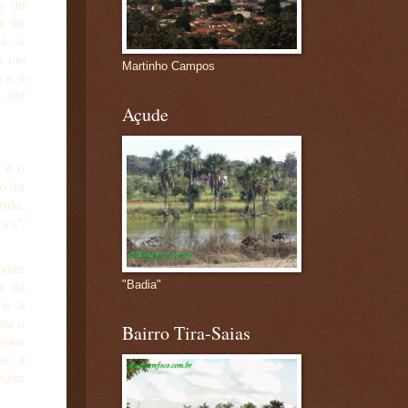
o de
e de
ra a
a Lei
Martinho Campos
a e o
 diz
Açude
 é o
to da
ando.
es”,
idas
"Badia"
s da
 e a
iu o
Bairro Tira-Saias
 mais
az a
uito