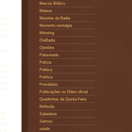
Marcos Bíblico
Mateus
mero
Mazelas da Badia
rado
Momento nostalgia
 uma
Mrketing
e 36%
ÓiaBadia
Opiniões
o no
Palavreado
Polícia
, nas
Politica
 isso
cia,
Política
tenta
Provérbios
rmou
Publicações no Diário oficial
Quadrinhas da Quinta-Feira
Reflexão
ge’,
Sabedoria
razo.
Salmos
 Pois
saúde
s de