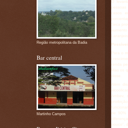
O levan
pessoas 
casos e
porcenta
Seca pro
aumento 
Laranjeir
Região metropolitana da Badia
Possívei
Para o m
Bar central
crescime
renda pe
Mas os q
disse.
Além dis
alcoólic
Ambev, s
proibiçã
funciona
de 90% 
Martinho Campos
diferenç
pouco”, d