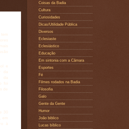
Coisas da Badia
Cultura
Curiosidades
Dicas/Utilidade Pública
Diversos
 tem
Eclesiaste
dores
mais
Eclesiástico
essão
Educação
Em sintonia com a Câmara
ol e
Esportes
r da
Fé
a da
Filmes rodados na Badia
o foi
es de
Filosofia
Galo
Gente da Gente
Humor
e 30
a, em
João biblico
ro à
Lucas bíblico