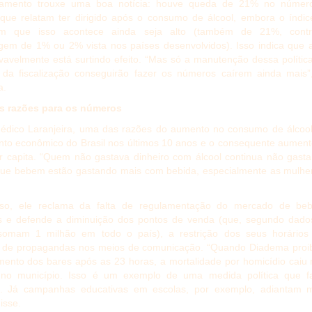
tamento trouxe uma boa notícia: houve queda de 21% no númer
que relatam ter dirigido após o consumo de álcool, embora o índic
m que isso acontece ainda seja alto (também de 21%, cont
gem de 1% ou 2% vista nos países desenvolvidos). Isso indica que 
vavelmente está surtindo efeito. “Mas só a manutenção dessa polític
da fiscalização conseguirão fazer os números caírem ainda mais”,
a.
s razões para os números
édico Laranjeira, uma das razões do aumento no consumo de álcool
nto econômico do Brasil nos últimos 10 anos e o consequente aumen
r capita. “Quem não gastava dinheiro com álcool continua não gast
ue bebem estão gastando mais com bebida, especialmente as mulher
so, ele reclama da falta de regulamentação do mercado de beb
as e defende a diminuição dos pontos de venda (que, segundo dado
omam 1 milhão em todo o país), a restrição dos seus horários
o de propagandas nos meios de comunicação. “Quando Diadema proib
mento dos bares após as 23 horas, a mortalidade por homicídio caiu
no município. Isso é um exemplo de uma medida política que f
a. Já campanhas educativas em escolas, por exemplo, adiantam m
isse.