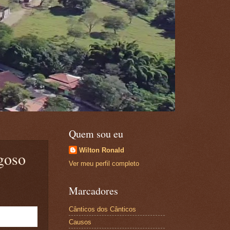
Quem sou eu
Wilton Ronald
goso
Ver meu perfil completo
Marcadores
Cânticos dos Cânticos
Causos