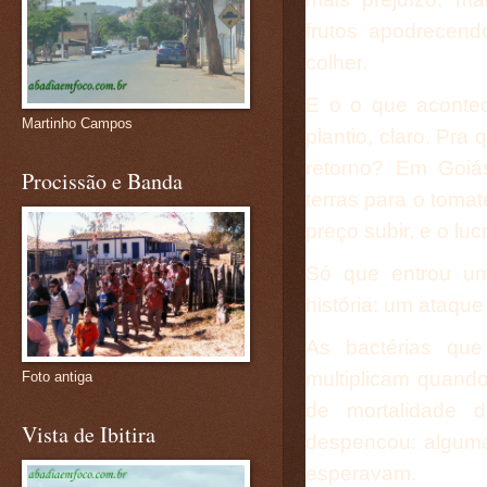
frutos apodrecen
colher.
E o o que aconte
Martinho Campos
plantio, claro. Pra
retorno? Em Goiá
Procissão e Banda
terras para o tomate
preço subir, e o luc
Só que entrou um
história: um ataque
As bactérias que
multiplicam quand
Foto antiga
de mortalidade 
Vista de Ibitira
despencou: alguma
esperavam.