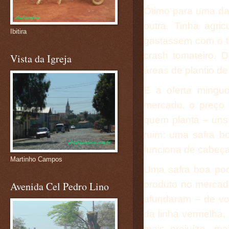
Ótimo para uma da
outra. Tinha agri
Ibitira
gastassem com o tr
crash tomateiro. 
Vista da Igreja
áreas de plantio de
E a oferta mingu
mercado, o preço 
quem planta – uns
ruim: uma safra b
funciona de cabeça
Martinho Campos
Uma safra boa pod
produto no mercad
Avenida Cel Pedro Lino
afundaram – de vol
da linha vermelha, 
mais prejuízo, m