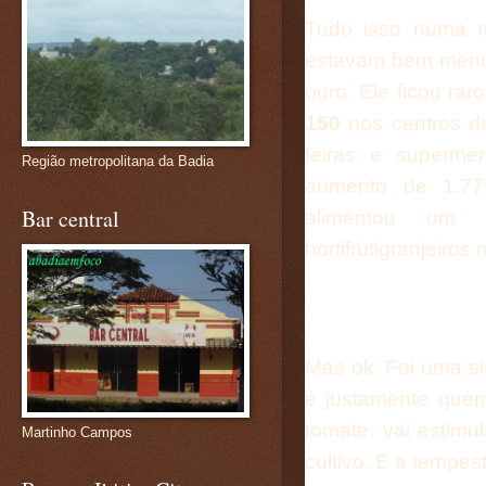
Tudo isso numa r
estavam bem menor
ouro. Ele ficou ra
150
nos centros de
feiras e superme
Região metropolitana da Badia
aumento de 1.7
Bar central
alimentou um m
hortifrutigranjeir
Mas ok. Foi uma si
é justamente quem
tomate: vai estimu
Martinho Campos
cultivo. E a tempest