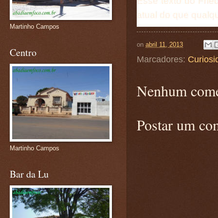
Esse texto do Fri
atual do que qual
Martinho Campos
on
abril 11, 2013
Centro
Marcadores:
Curiosi
Nenhum come
Postar um co
Martinho Campos
Bar da Lu