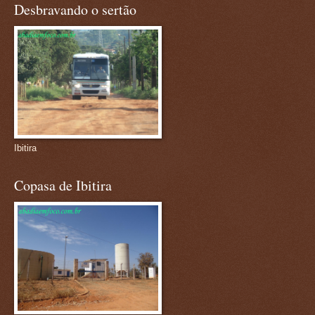
Desbravando o sertão
Ibitira
Copasa de Ibitira