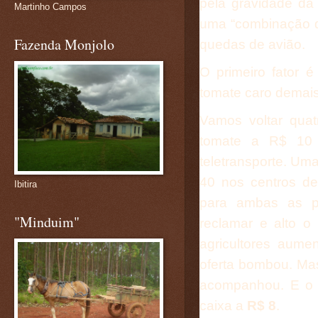
pela gravidade da 
Martinho Campos
uma “combinação de
Fazenda Monjolo
quedas de avião.
O primeiro fator 
tomate caro demais
Vamos voltar qua
tomate a R$ 10 
teletransporte. Um
40 nos centros de
Ibitira
para ambas as pa
"Minduim"
reclamar e alto o
agricultores aume
oferta bombou. Mas
acompanhou. E o p
caixa a
R$ 8
.