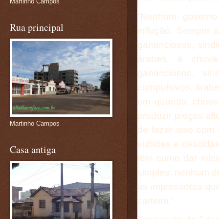
Martinho Campos
“Nenhum governo
Rua principal
inflação. Sempre 
gananciosos, sindi
árabes, a chuv
gananciosos, si
compulsivos, árabe
em quando, chove
produzir preços al
Martinho Campos
de fazer isso com 
subidas e descidas
Casa antiga
têm como dar iníci
simples: nenhum de
as impressoras qu
carteira.”