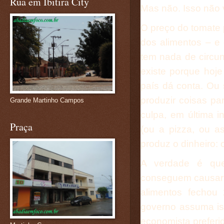
Rua em Ibitira City
Mas não. Isso não v
O preço do tomate p
dos alimentos – e 
tem nada de circun
existe porque hoje
país dá conta. Ou
produzir coisas p
Grande Martinho Campos
culpa, em última 
Praça
(ou a pizza, ou a
produz o dinheiro: 
A verdade é que
conseguem causar in
alimentos fecho
governo assuma is
economista preferi