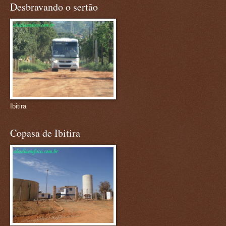
Desbravando o sertão
Ibitira
Copasa de Ibitira