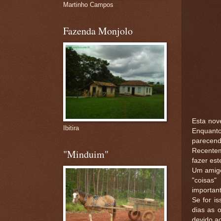
Martinho Campos
Fazenda Monjolo
Esta nov
Ibitira
Enquanto 
parecend
Recentem
"Minduim"
fazer est
Um amigo
"coisas"
important
Se for i
dias as o
devido a