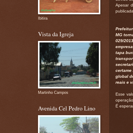
Apesar d
publicada
Ibitira
Prefeitu
Vista da Igreja
MG torna
029/2013
empresa 
tapa bur
transpor
secretar
certame 
global d
reais e 
Martinho Campos
Esse val
operação
É esperar
Avenida Cel Pedro Lino