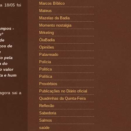
Marcos Bíblico
a 18/05 foi
Mateus
Mazelas da Badia
Momento nostalgia
ampos -
Mrketing
nº
ÓiaBadia
 de
ços de
Opiniões
e
Palavreado
do pela
Polícia
a do
Politica
o valor
ta e hum
Política
Provérbios
Publicações no Diário oficial
agora sai a
Quadrinhas da Quinta-Feira
Reflexão
Sabedoria
Salmos
saúde