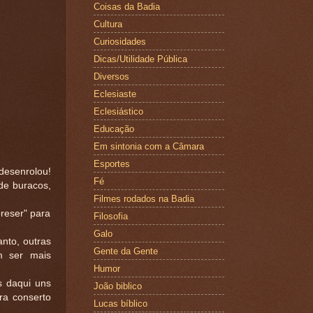
Coisas da Badia
Cultura
Curiosidades
Dicas/Utilidade Pública
Diversos
Eclesiaste
Eclesiástico
Educação
Em sintonia com a Câmara
Esportes
desenrolou!
Fé
 de buracos,
Filmes rodados na Badia
reser" para
Filosofia
Galo
nto, outras
Gente da Gente
m ser mais
Humor
s daqui uns
João biblico
ara conserto
Lucas bíblico