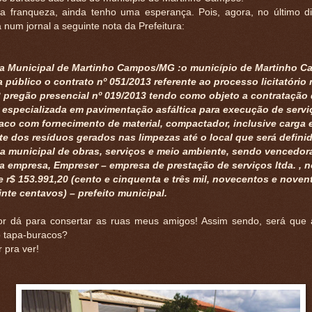
a franqueza, ainda tenho uma esperança. Pois, agora, no último di
 num jornal a seguinte nota da Prefeitura:
ra Municipal de Martinho Campos/MG :o município de Martinho C
 público o contrato nº 051/2013 referente ao processo licitatório 
 pregão presencial nº 019/2013 tendo como objeto a contratação
especializada em pavimentação asfáltica para execução de servi
aco com fornecimento de material, compactador, inclusive carga 
te dos resíduos gerados nas limpezas até o local que será defini
ia municipal de obras, serviços e meio ambiente, sendo vencedor
a empresa, Empreser – empresa de prestação de serviços ltda. , n
e r$ 153.991,20 (cento e cinquenta e três mil, novecentos e noven
vinte centavos) – prefeito municipal.
or dá para consertar as ruas meus amigos! Assim sendo, será que 
 tapa-buracos?
 pra ver!