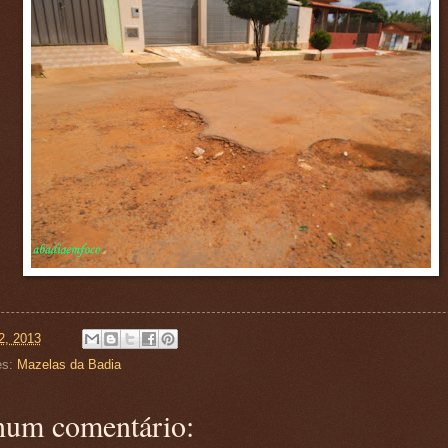
2, 2013
es:
Mazelas da Badia
um comentário: