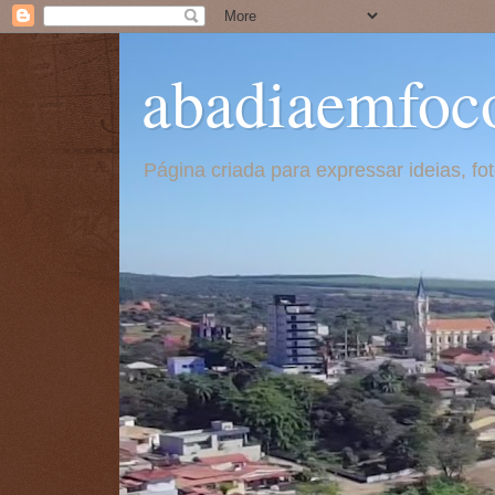
abadiaemfoc
Página criada para expressar ideias, f