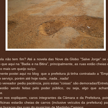
ela não tem fim? Até a novela das Nove da Globo "Salve Jorge" se 
que aqui na "Badia e na Bitira", principalmente, as ruas estão cheias
o mais um queijo suíço.
ente postei aqui no blog que a prefeitura já tinha contratado a "Emp
e serviço, porém até hoje nada...nada...nada!
 vereador pediu paciência, pois estas "coisas" são demoradas!Entreta
 estão sendo feitas pelo poder público, ou seja, algo que acha
e.
sso nos expliquem, caros integrantes da Câmara e da Prefeitura, poi
ficinas estarão cheias de carros (inclusive veículos da prefeitura) p
os buracos das ruas do município de Martinho Campos.