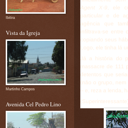
Agent X-9
, ele c
particular e de 
Ibitira
agência que tam
infiltrava-se entre
Vista da Igreja
copiando seus hábi
Logo, ele tinha lá u
Já a história do p
massacre de 111 p
detentos que seria
(não o grupo, nem 
Martinho Campos
– e, reza a lenda, h
(Superinteressante
Avenida Cel Pedro Lino