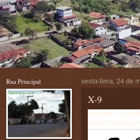
Rua Principal
sexta-feira, 24 de 
X-9
Pergunte ao orácu
marcar alguém que f