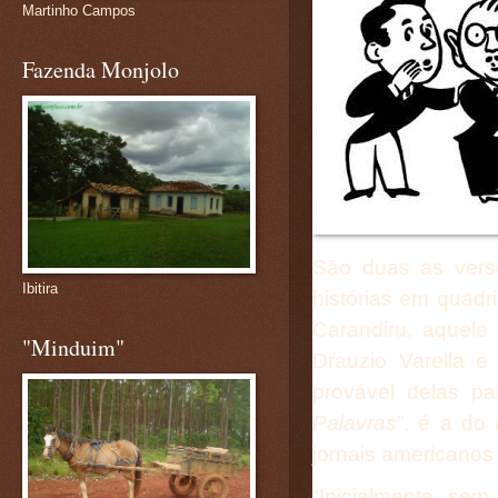
Martinho Campos
Fazenda Monjolo
São duas as vers
Ibitira
histórias em quadr
Carandiru
, aquele
"Minduim"
Drauzio Varella e
provável delas pa
Palavras
”, é a do
jornais americanos
“Inicialmente se