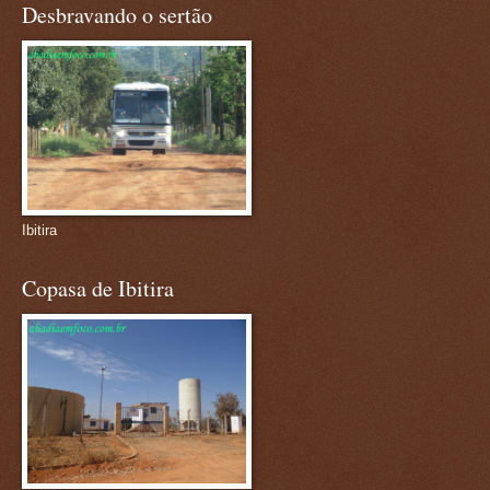
Desbravando o sertão
Ibitira
Copasa de Ibitira