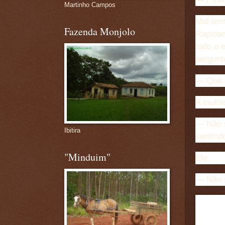
Martinho Campos
Mal ter
Fazenda Monjolo
Rapidam
todo o e
pergunt
— Que d
A mulhe
— Não s
Ibitira
sentind
"Minduim"
Ele:
— Não s