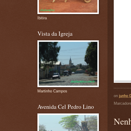
Ibitira
Vista da Igreja
Martinho Campos
on
junho 
Marcador
Avenida Cel Pedro Lino
Nenh