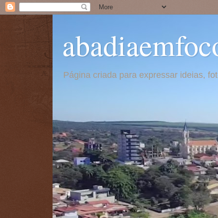
abadiaemfoc
Página criada para expressar ideias, f