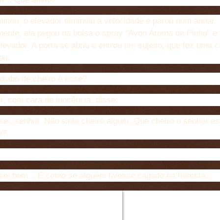
minou, o elevador diminuiu a velocidade e parou num andar.
ente, ela pegou na bolsa o spray "Avon Aroma de Pinho" e 
levador. A porta se abriu e entrou um sujeito, que fez uma c
ou:
iabo de cheiro é esse?
r, com cara de inocência, disse:
ei, senhor. Não sinto cheiro algum. Que cheiro o senhor es
o?
ei bem... É como se alguém tivesse cagado na floresta...