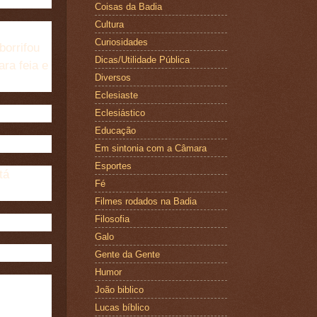
Coisas da Badia
Cultura
Curiosidades
borrifou
Dicas/Utilidade Pública
ara feia e
Diversos
Eclesiaste
Eclesiástico
Educação
Em sintonia com a Câmara
Esportes
tá
Fé
Filmes rodados na Badia
Filosofia
Galo
Gente da Gente
Humor
João biblico
Lucas bíblico