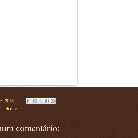
06, 2013
es:
Humor
um comentário: