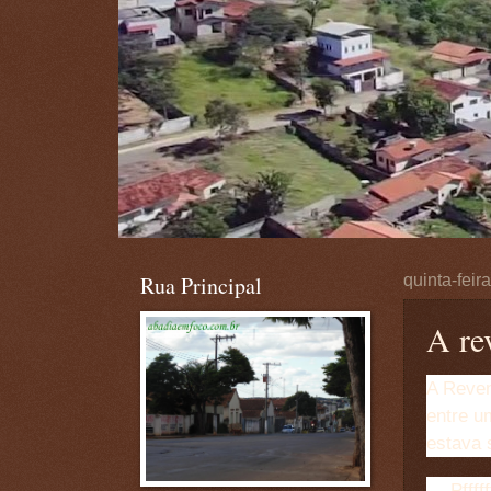
Rua Principal
quinta-feir
A re
A Reven
entre u
estava 
— Pfffff