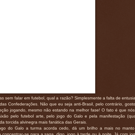
as sem falar em futebol, qual a razão? Simplesmente a falta de entus
das Confederações. Não que eu seja anti-Brasil, pelo contrário, gost
leção jogando, mesmo não estando na melhor fase! O fato é que nós 
ixão pelo futebol arte, pelo jogo do Galo e pela manifestação (q
 da torcida alvinegra mais fanática das Gerais.
ogo do Galo a turma acorda cedo, dá um brilho a mais no manto
 concentrar-se para a saga, digo, jogo à tarde ou à noite. Já com jo