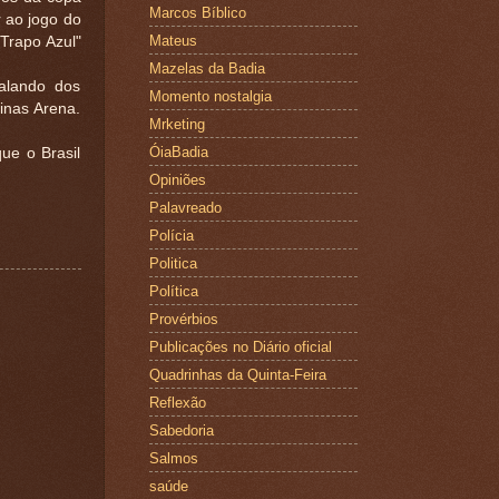
Marcos Bíblico
 ao jogo do
Mateus
Trapo Azul"
Mazelas da Badia
alando dos
Momento nostalgia
inas Arena.
Mrketing
ÓiaBadia
que o Brasil
Opiniões
Palavreado
Polícia
Politica
Política
Provérbios
Publicações no Diário oficial
Quadrinhas da Quinta-Feira
Reflexão
Sabedoria
Salmos
saúde