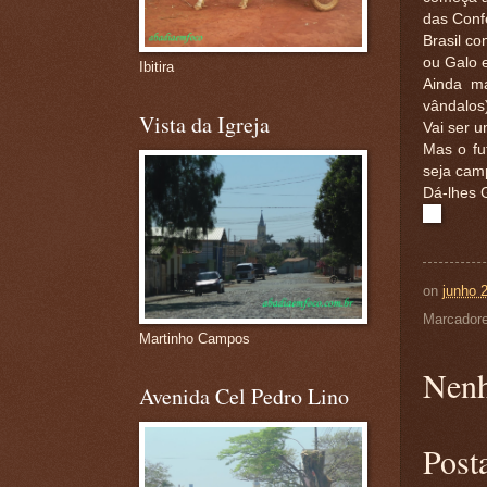
das Conf
Brasil c
ou Galo 
Ibitira
Ainda ma
vândalos)
Vista da Igreja
Vai ser 
Mas o fut
seja camp
Dá-lhes 
on
junho 
Marcador
Martinho Campos
Nenh
Avenida Cel Pedro Lino
Post