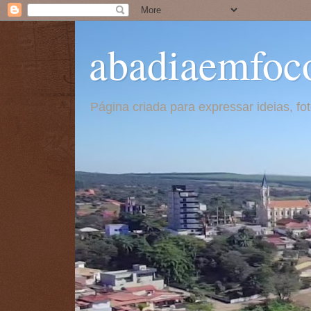
abadiaemfoc
Página criada para expressar ideias, f