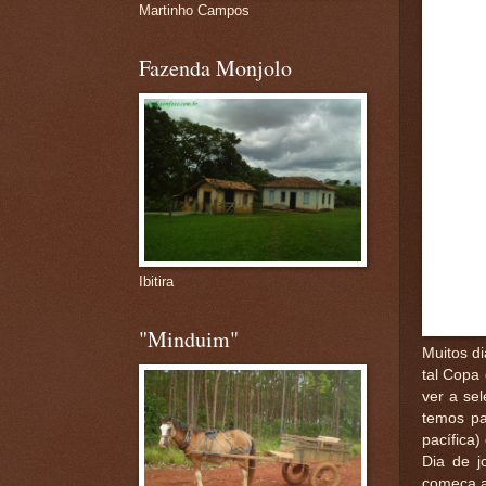
Martinho Campos
Fazenda Monjolo
Ibitira
"Minduim"
Muitos di
tal Copa 
ver a se
temos pa
pacífica)
Dia de j
começa a