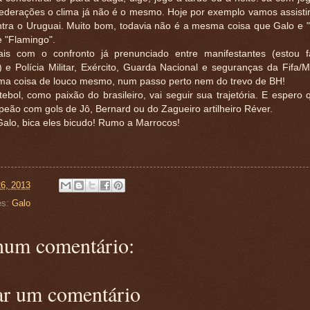
ederações o clima já não é o mesmo. Hoje por exemplo vamos assistir
ontra o Uruguai. Muito bom, todavia não é a mesma coisa que Galo e "
e "Flamingo".
is com o confronto já prenunciado entre manifestantes (estou f
 e Polícia Militar, Exército, Guarda Nacional e seguranças da Fifa/M
uma coisa de louco mesmo, num passo perto nem do trevo de BH!
ebol, como paixão do brasileiro, vai seguir sua trajetória. E espero 
eão com gols de Jô, Bernard ou do Zagueiro artilheiro Réver.
Galo, bica eles bicudo! Rumo a Marrocos!
26, 2013
es:
Galo
um comentário:
ar um comentário