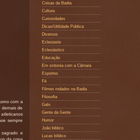
Coisas da Badia
Cultura
Curiosidades
Dicas/Utilidade Pública
Diversos
Eclesiaste
Eclesiástico
Educação
Em sintonia com a Câmara
Esportes
Fé
Filmes rodados na Badia
Filosofia
iasmo com a
Galo
o demais de
Gente da Gente
atleticanos
Humor
uase sempre
João biblico
 sagrado e
Lucas bíblico
gos da copa