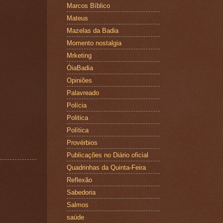
Marcos Bíblico
Mateus
Mazelas da Badia
Momento nostalgia
Mrketing
ÓiaBadia
Opiniões
Palavreado
Polícia
Politica
Política
Provérbios
Publicações no Diário oficial
Quadrinhas da Quinta-Feira
Reflexão
Sabedoria
Salmos
saúde