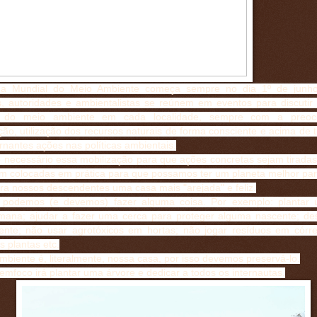
a Mundial do Meio Ambiente começa sempre no dia 1º de junho
s, autoridades e ambientalistas se reúnem em eventos para discutir
a do meio ambiente em cada localidade, sempre com a preo
ão, utilização dos recursos naturais de forma consciente e acima de 
nantes ações nas políticas ambientais.
o necessário essa mobilização para que ações concretas sejam tiradas
am colocadas em prática para que possamos ter um planeta melhor para
ra nossos descendentes uma casa mais "arejada" e feliz.
odemos (e devemos) fazer alguma coisa. Por exemplo: plantar 
mana; ajudar a fazer uma cerca para proteger alguma nascente; dest
ente; não usar agrotóxicos em hortas; não jogar resíduos em córre
s plantas etc.
biente é, literalmente, nossa casa, por isso devemos preservá-lo.
mfoco irá plantar uma árvore e dedicar a todos os internautas.