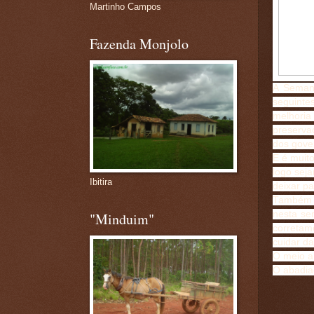
Martinho Campos
Fazenda Monjolo
A Seman
seguinte
melhori
preservaç
dos gover
E é muit
logo sej
Ibitira
deixar pa
Também p
nesta se
"Minduim"
corretam
cuidar da
O meio am
O abadiae