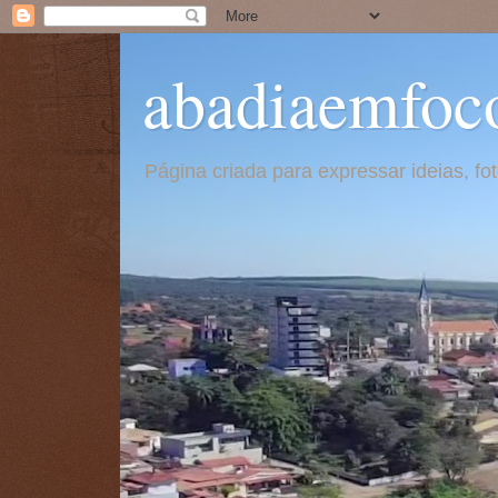
abadiaemfoc
Página criada para expressar ideias, f