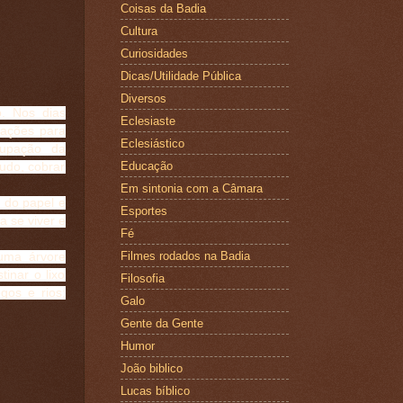
Coisas da Badia
Cultura
Curiosidades
Dicas/Utilidade Pública
Diversos
. Nos dias
Eclesiaste
 ações para
Eclesiástico
cupação da
Educação
tudo, cobrar
Em sintonia com a Câmara
 do papel e
Esportes
 se viver e
Fé
Filmes rodados na Badia
uma árvore
inar o lixo
Filosofia
gos e rios;
Galo
Gente da Gente
Humor
João biblico
Lucas bíblico