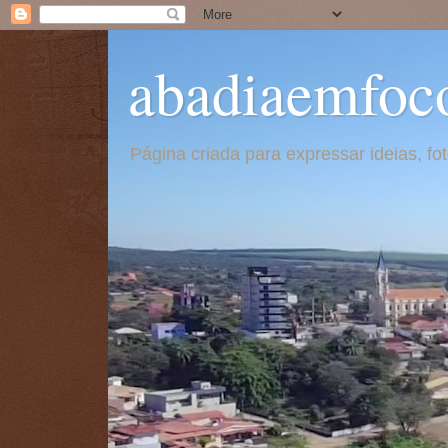
abadiaemfoc
Página criada para expressar ideias, f