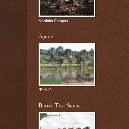
nunciou, na
ina e de 5%
a inflação,
Martinho Campos
m que havia
do ao longo
Açude
o custa para
"Badia"
Bairro Tira-Saias