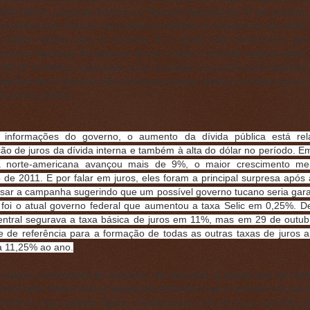
183 trilhões, segundo informou o Tesouro Nacional em 27 de outubro.
ontraídas pelo Tesouro para financiar déficits no orçamento não deixa
 estão maiores que as receitas. É o quinto mês consecutivo que
Tesouro Nacional, Previdência Social e Banco Central) registra déficit
 R$ 20,4 bilhões, representa o pior resultado mensal da série histórica
significa que o governo não conseguiu poupar nenhum centavo para 
da dívida pública.
informações do governo, o aumento da dívida pública está rel
ão de juros da dívida interna e também à alta do dólar no período. E
 norte-americana avançou mais de 9%, o maior crescimento me
de 2011. E por falar em juros, eles foram a principal surpresa após 
sar a campanha sugerindo que um possível governo tucano seria garan
, foi o atual governo federal que aumentou a taxa Selic em 0,25%. De
ntral segurava a taxa básica de juros em 11%, mas em 29 de outubr
e de referência para a formação de todas as outras taxas de juros a
 a 11,25% ao ano.
o pegou investidores de surpresa. No mercado, a aposta era de ma
clusive pela forma como a presidente defendeu que o aumento de juro
lmente os mais pobres. Agora, a expectativa é de um novo aumento até