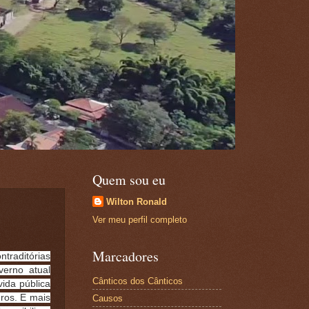
Quem sou eu
Wilton Ronald
Ver meu perfil completo
Marcadores
traditórias
verno atual
Cânticos dos Cânticos
ida pública
uros. E mais
Causos