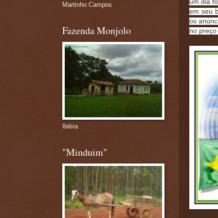
um dia fo
Martinho Campos
em seu b
os anúnc
Fazenda Monjolo
no preço
Ibitira
"Minduim"
A dívida