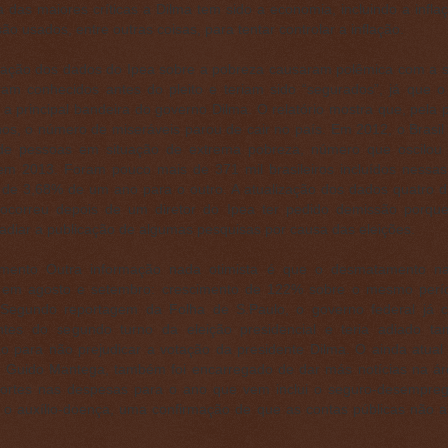
das maiores críticas a Dilma tem sido a economia, incluindo a inflaç
são usados, entre outras coisas, para tentar controlar a inflação.
eração dos dados do Ipea sobre a pobreza causaram polêmica com a 
ram conhecidos antes do pleito e teriam sido “segurados”, já que 
 a principal bandeira do governo Dilma. O relatório mostra que, pela 
os, o número de miseráveis parou de cair no país. Em 2012, o Brasil 
de pessoas em situação de extrema pobreza, número que oscilou 
em 2013. Foram pouco mais de 371 mil brasileiros incluídos nessas
de 3,68% de um ano para o outro. A atualização dos dados quatro d
 ocorreu depois de um diretor do Ipea ter pedido demissão porque 
 adiar a publicação de algumas pesquisas por causa das eleições.
mento
Outra informação nada otimista é que o desmatamento n
 em agosto e setembro: crescimento de 122% sobre o mesmo perí
. Segundo reportagem da Folha de S.Paulo, o governo federal já 
tes do segundo turno da eleição presidencial e teria adiado t
ão para não prejudicar a votação da presidente Dilma. O ainda atual 
 Guido Mantega, também foi encarregado de dar más notícias na áre
 cortes nas despesas para o ano que vem inclui o seguro-desempre
 e o auxílio-doença, uma confirmação de que as contas públicas não