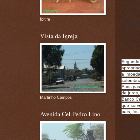
em R$ 2,
dívidas c
despesas
Ibitira
central (
valor, de
Vista da Igreja
1997. E 
de juros 
Segundo 
apropriaç
a moeda
setembro 
Após pas
de juros
Martinho Campos
Banco Ce
que serv
país, foi
Avenida Cel Pedro Lino
A decisã
taxa, in
principa