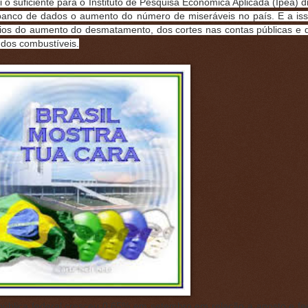
i o suficiente para o Instituto de Pesquisa Econômica Aplicada (Ipea) di
anco de dados o aumento do número de miseráveis no país. E a is
ios do aumento do desmatamento, dos cortes nas contas públicas e 
 dos combustíveis.
 pública federal cresceu 0,65% em setembro em relação a agosto e f