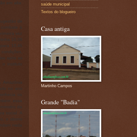
ão em alta:
saúde municipal
Textos do blogueiro
sugestão de
Casa antiga
o combate à
primeira vez
tinha 10,08
para 10,45
 condições,
ias após as
o instituto
a Amazônia
Martinho Campos
odo no ano
conhecia os
Grande "Badia"
ambém essa
ministro da
a social. A
go, o abono
 andam nada