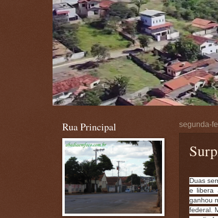
Rua Principal
segunda-fe
Surp
Duas sem
e libera
ganhou m
federal. 