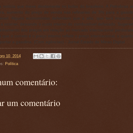
a notícia que mexe diretamente no bolso do brasileiro. A Petrobras a
eira, aumento do preço de venda nas refinarias de 3% para a gasol
iesel. Alguns economistas defendem que a alta, que terá impacto n
a ocorrer, deixando o custo interno do combustível defasado. Sugere
inhamento dos preços em relação ao mercado internacional perduran
á que o correto é o preço interno refletir o preço internacional, o quant
portar a gasolina. (Com agências) - Jornal Estado de Minas Digital
ro 10, 2014
es:
Política
um comentário:
ar um comentário