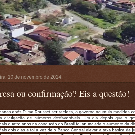
ira, 10 de novembro de 2014
resa ou confirmação? Eis a questão!
anas após Dilma Roussef ser reeleita, o governo acumula medidas con
 a divulgação de números desfavoráveis. Um dia depois que o go
ais quatro anos na condução do Brasil foi anunciada o aumento da dív
Mais dois dias e foi a vez de o Banco Central elevar a taxa básica de j