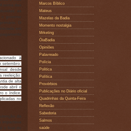
Marcos Bíblico
 A soma das
Mateus
 dúvidas: as
 o governo
Mazelas da Badia
 primário. O
Momento nostalgia
 iniciada em
Mrketing
o pagamento
ÓiaBadia
Opiniões
Palavreado
acionado à
Polícia
m setembro,
Politica
nsal desde
a reeleição.
Política
tia de alta
Provérbios
sde abril o
Publicações no Diário oficial
o o índice,
Quadrinhas da Quinta-Feira
plicadas no
Reflexão
Sabedoria
nutenção da
Salmos
s impactava
saúde
 o final do