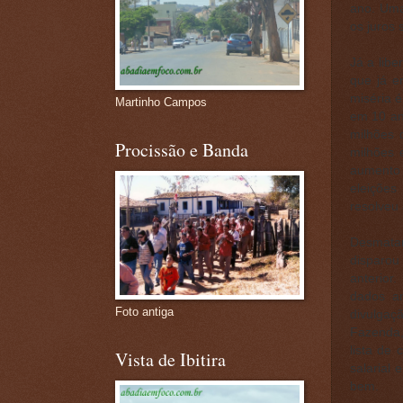
ano. Uma 
os juros 
Já a lib
que já e
miséria é
Martinho Campos
em 10 an
milhões 
Procissão e Banda
milhões 
aumento 
eleições
resolveu
Desmata
disparou
anterior
dados an
Foto antiga
divulgaç
Fazenda,
lista de
Vista de Ibitira
salarial
bem.