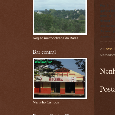
Por fim, 
quinta-f
para o d
demorou 
um desal
do ano, j
o país im
Região metropolitana da Badia
on
novemb
Bar central
Marcador
Nenh
Post
Martinho Campos