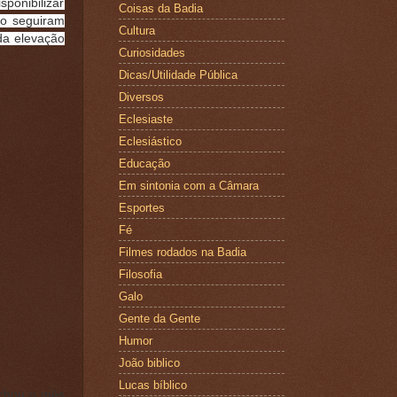
sponibilizar
Coisas da Badia
so seguiram
Cultura
da elevação
Curiosidades
Dicas/Utilidade Pública
Diversos
Eclesiaste
Eclesiástico
Educação
Em sintonia com a Câmara
Esportes
Fé
Filmes rodados na Badia
Filosofia
Galo
Gente da Gente
Humor
João biblico
Lucas bíblico
echou o mês