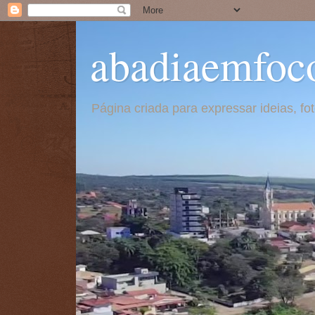
abadiaemfoc
Página criada para expressar ideias, f