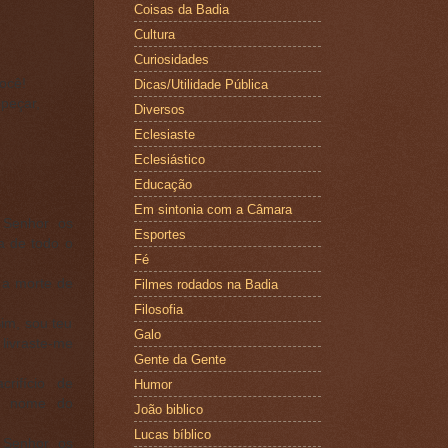
Coisas da Badia
Cultura
Curiosidades
ocê!
Dicas/Utilidade Pública
opeçar,
Diversos
Eclesiaste
Eclesiástico
Educação
Em sintonia com a Câmara
 Senhor os
Esportes
a de todo o
Fé
 a morte de
Filmes rodados na Badia
Filosofia
Sim, sou teu
Galo
 livraste-me
Gente da Gente
crifício de
Humor
 o nome do
João biblico
Lucas bíblico
 Senhor os