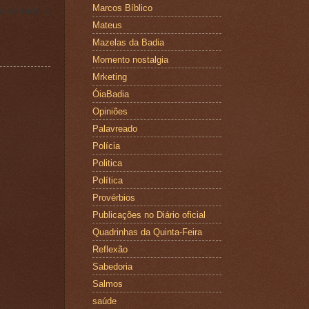
Marcos Bíblico
a de todo o
Mateus
Mazelas da Badia
Momento nostalgia
Mrketing
ÓiaBadia
Opiniões
Palavreado
Polícia
Politica
Política
Provérbios
Publicações no Diário oficial
Quadrinhas da Quinta-Feira
Reflexão
Sabedoria
Salmos
saúde