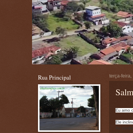
Rua Principal
terça-feira
Salm
Eu amo o 
Ele incli
As corda