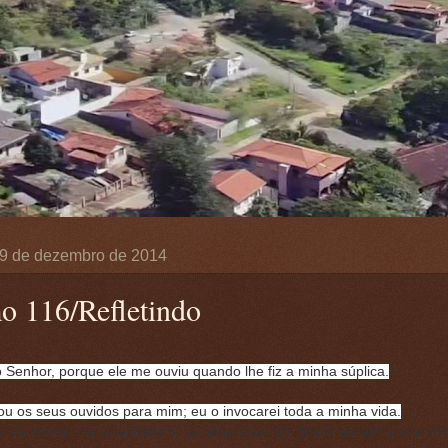
, 9 de dezembro de 2014
o 116/Refletindo
Senhor, porque ele me ouviu quando lhe fiz a minha súplica.
nou os seus ouvidos para mim; eu o invocarei toda a minha vida.
s da morte me envolveram, as angústias do Sheol vieram sobre mim