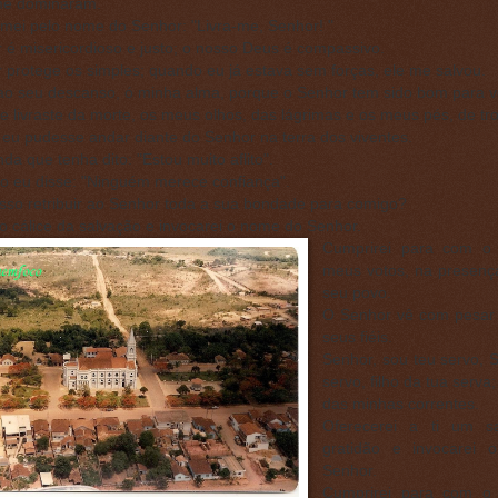
 me dominaram.
amei pelo nome do Senhor: "Livra-me, Senhor! "
 é misericordioso e justo; o nosso Deus é compassivo.
 protege os simples; quando eu já estava sem forças, ele me salvou.
ao seu descanso, ó minha alma, porque o Senhor tem sido bom para v
e livraste da morte, os meus olhos, das lágrimas e os meus pés, de tr
 eu pudesse andar diante do Senhor na terra dos viventes.
inda que tenha dito: "Estou muito aflito".
o eu disse: "Ninguém merece confiança".
so retribuir ao Senhor toda a sua bondade para comigo?
o cálice da salvação e invocarei o nome do Senhor.
Cumprirei para com o
meus votos, na presenç
seu povo.
O Senhor vê com pesar
seus fiéis.
Senhor, sou teu servo, 
servo, filho da tua serva;
das minhas correntes.
Oferecerei a ti um sa
gratidão e invocarei
Senhor.
Cumprirei para com o