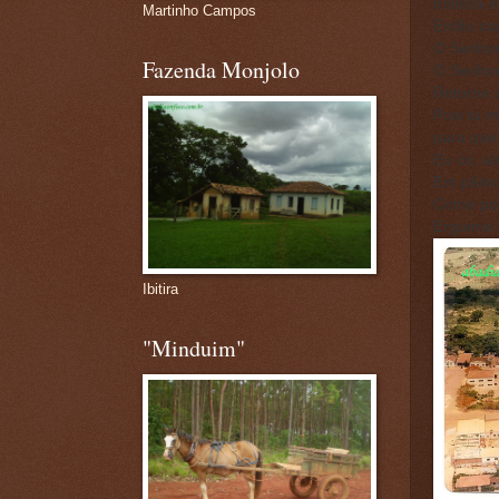
tristeza
Martinho Campos
Então cl
O Senhor
Fazenda Monjolo
O Senhor
Retorne 
Pois tu m
para que
Eu cri, a
Em pânic
Como pos
Erguerei 
Ibitira
"Minduim"