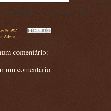
meus votos, na presenç
seu povo,
s da casa do Senhor, no seu interior, ó Jerusalém! Aleluia!
ro 09, 2014
es:
Salmos
um comentário:
ar um comentário