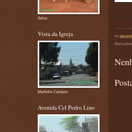
nos pátio
Ibitira
Vista da Igreja
on
dezemb
Marcador
Nenh
Post
Martinho Campos
Avenida Cel Pedro Lino