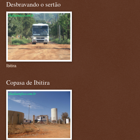
Desbravando o sertão
Ibitira
Copasa de Ibitira