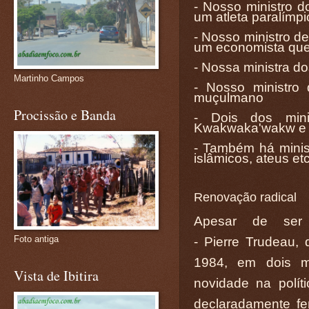
- Nosso ministro 
um atleta paralímpi
- Nosso ministro d
um economista que
- Nossa ministra d
Martinho Campos
- Nosso ministro 
muçulmano
Procissão e Banda
- Dois dos mini
Kwakwaka'wakw e I
- Também há minist
islâmicos, ateus etc
Renovação radical
Apesar de ser 
Foto antiga
- Pierre Trudeau, 
1984, em dois m
Vista de Ibitira
novidade na políti
declaradamente fem