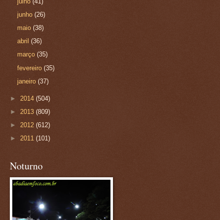
julho
(41)
junho
(26)
maio
(38)
abril
(36)
março
(35)
fevereiro
(35)
janeiro
(37)
►
2014
(504)
►
2013
(809)
►
2012
(612)
►
2011
(101)
Noturno